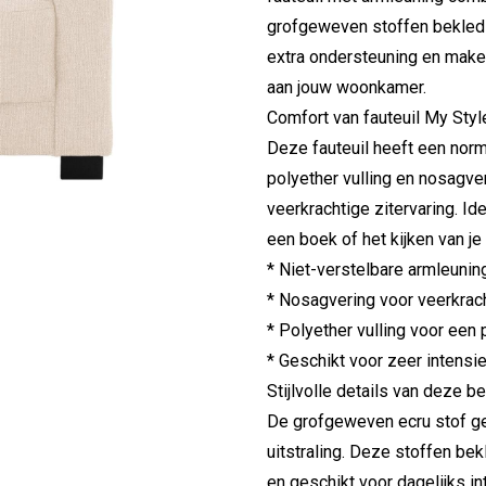
grofgeweven stoffen bekledi
extra ondersteuning en make
aan jouw woonkamer.
Comfort van fauteuil My Styl
Deze fauteuil heeft een nor
polyether vulling en nosagver
veerkrachtige zitervaring. Id
een boek of het kijken van je 
* Niet-verstelbare armleuni
* Nosagvering voor veerkrach
* Polyether vulling voor een 
* Geschikt voor zeer intensie
Stijlvolle details van deze be
De grofgeweven ecru stof ge
uitstraling. Deze stoffen bek
en geschikt voor dagelijks in