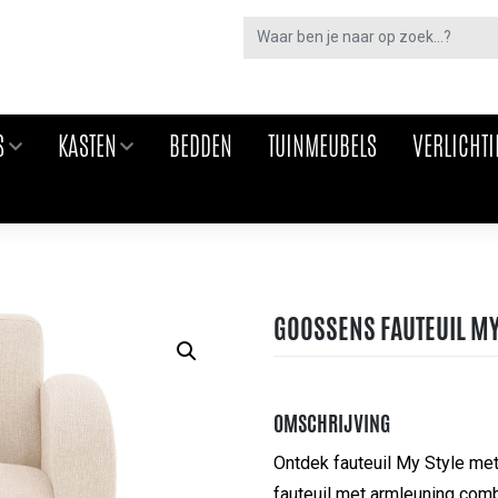
S
KASTEN
BEDDEN
TUINMEUBELS
VERLICHT
GOOSSENS FAUTEUIL MY 
OMSCHRIJVING
Ontdek fauteuil My Style met 
fauteuil met armleuning com