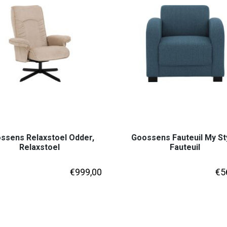
ssens Relaxstoel Odder,
Goossens Fauteuil My St
Relaxstoel
Fauteuil
€
999,00
€
5