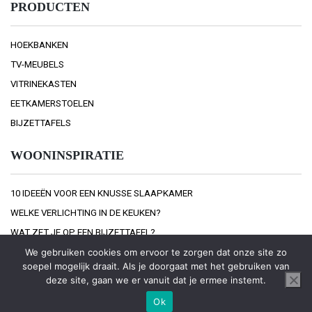
PRODUCTEN
HOEKBANKEN
TV-MEUBELS
VITRINEKASTEN
EETKAMERSTOELEN
BIJZETTAFELS
WOONINSPIRATIE
10 IDEEËN VOOR EEN KNUSSE SLAAPKAMER
WELKE VERLICHTING IN DE KEUKEN?
WAT ZET JE OP EEN BIJZETTAFEL?
We gebruiken cookies om ervoor te zorgen dat onze site zo
soepel mogelijk draait. Als je doorgaat met het gebruiken van
deze site, gaan we er vanuit dat je ermee instemt.
Ok
© 2026
Interior at Home
Sitemap