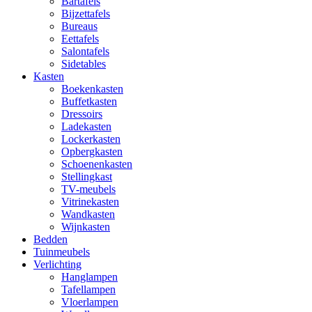
Bartafels
Bijzettafels
Bureaus
Eettafels
Salontafels
Sidetables
Kasten
Boekenkasten
Buffetkasten
Dressoirs
Ladekasten
Lockerkasten
Opbergkasten
Schoenenkasten
Stellingkast
TV-meubels
Vitrinekasten
Wandkasten
Wijnkasten
Bedden
Tuinmeubels
Verlichting
Hanglampen
Tafellampen
Vloerlampen