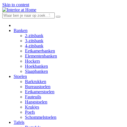
Skip to content
Banken
2-zitsbank
3-zitsbank
4-zitsbank
Eetkamerbanken
Elementenbanken
Hockers
Hoekbanken
Slaapbanken
Stoelen
Barkrukken
Bureaustoelen
Eetkamerstoelen
Fauteuils
Hangstoelen
Krukjes
Poefs
Schommelstoelen
Tafels