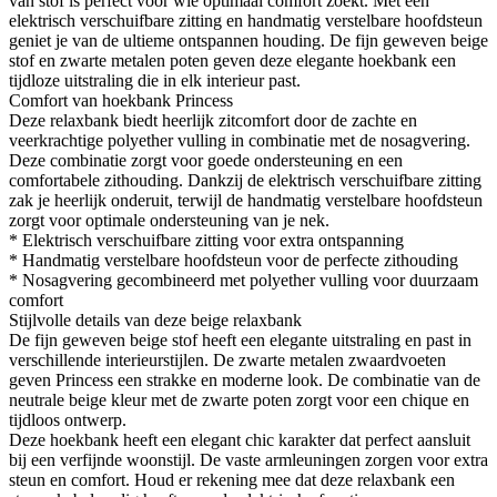
van stof is perfect voor wie optimaal comfort zoekt. Met een
elektrisch verschuifbare zitting en handmatig verstelbare hoofdsteun
geniet je van de ultieme ontspannen houding. De fijn geweven beige
stof en zwarte metalen poten geven deze elegante hoekbank een
tijdloze uitstraling die in elk interieur past.
Comfort van hoekbank Princess
Deze relaxbank biedt heerlijk zitcomfort door de zachte en
veerkrachtige polyether vulling in combinatie met de nosagvering.
Deze combinatie zorgt voor goede ondersteuning en een
comfortabele zithouding. Dankzij de elektrisch verschuifbare zitting
zak je heerlijk onderuit, terwijl de handmatig verstelbare hoofdsteun
zorgt voor optimale ondersteuning van je nek.
* Elektrisch verschuifbare zitting voor extra ontspanning
* Handmatig verstelbare hoofdsteun voor de perfecte zithouding
* Nosagvering gecombineerd met polyether vulling voor duurzaam
comfort
Stijlvolle details van deze beige relaxbank
De fijn geweven beige stof heeft een elegante uitstraling en past in
verschillende interieurstijlen. De zwarte metalen zwaardvoeten
geven Princess een strakke en moderne look. De combinatie van de
neutrale beige kleur met de zwarte poten zorgt voor een chique en
tijdloos ontwerp.
Deze hoekbank heeft een elegant chic karakter dat perfect aansluit
bij een verfijnde woonstijl. De vaste armleuningen zorgen voor extra
steun en comfort. Houd er rekening mee dat deze relaxbank een