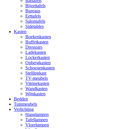
Bartafels
Bijzettafels
Bureaus
Eettafels
Salontafels
Sidetables
Kasten
Boekenkasten
Buffetkasten
Dressoirs
Ladekasten
Lockerkasten
Opbergkasten
Schoenenkasten
Stellingkast
TV-meubels
Vitrinekasten
Wandkasten
Wijnkasten
Bedden
Tuinmeubels
Verlichting
Hanglampen
Tafellampen
Vloerlampen