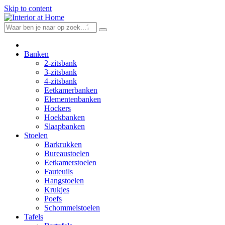
Skip to content
Banken
2-zitsbank
3-zitsbank
4-zitsbank
Eetkamerbanken
Elementenbanken
Hockers
Hoekbanken
Slaapbanken
Stoelen
Barkrukken
Bureaustoelen
Eetkamerstoelen
Fauteuils
Hangstoelen
Krukjes
Poefs
Schommelstoelen
Tafels