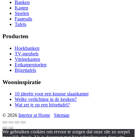
Banken
Kasten
Stoelen
Fauteuils
Tafels
Producten
Hoekbanken
TV-meubels
Vitrinekasten
Eetkamerstoelen
Bijzettafels
Wooninspiratie
10 ideeën voor een knusse slaapkamer
Welke verlichting in de keuken?
Wat zet je op een bijzettafel?
© 2026
Interior at Home
Sitemap
We gebruiken cookies om ervoor te zorgen dat onze site zo soepel