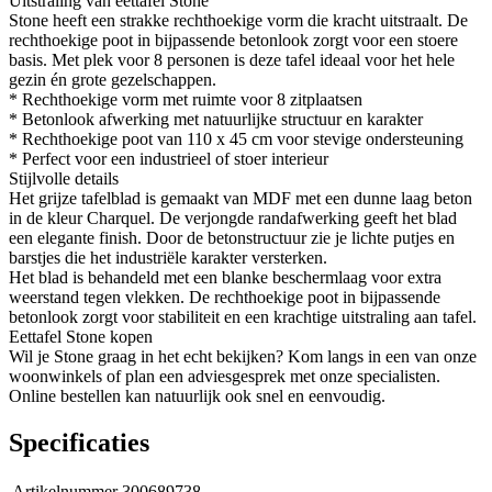
Uitstraling van eettafel Stone
Stone heeft een strakke rechthoekige vorm die kracht uitstraalt. De
rechthoekige poot in bijpassende betonlook zorgt voor een stoere
basis. Met plek voor 8 personen is deze tafel ideaal voor het hele
gezin én grote gezelschappen.
* Rechthoekige vorm met ruimte voor 8 zitplaatsen
* Betonlook afwerking met natuurlijke structuur en karakter
* Rechthoekige poot van 110 x 45 cm voor stevige ondersteuning
* Perfect voor een industrieel of stoer interieur
Stijlvolle details
Het grijze tafelblad is gemaakt van MDF met een dunne laag beton
in de kleur Charquel. De verjongde randafwerking geeft het blad
een elegante finish. Door de betonstructuur zie je lichte putjes en
barstjes die het industriële karakter versterken.
Het blad is behandeld met een blanke beschermlaag voor extra
weerstand tegen vlekken. De rechthoekige poot in bijpassende
betonlook zorgt voor stabiliteit en een krachtige uitstraling aan tafel.
Eettafel Stone kopen
Wil je Stone graag in het echt bekijken? Kom langs in een van onze
woonwinkels of plan een adviesgesprek met onze specialisten.
Online bestellen kan natuurlijk ook snel en eenvoudig.
Specificaties
Artikelnummer
300689738