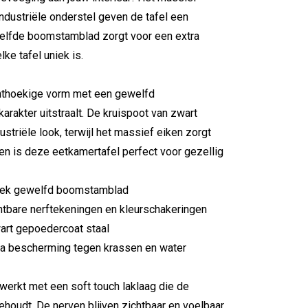
ndustriële onderstel geven de tafel een
ewelfde boomstamblad zorgt voor een extra
lke tafel uniek is.
d
chthoekige vorm met een gewelfd
arakter uitstraalt. De kruispoot van zwart
ustriële look, terwijl het massief eiken zorgt
en is deze eetkamertafel perfect voor gezellig
niek gewelfd boomstamblad
htbare nerftekeningen en kleurschakeringen
wart gepoedercoat staal
tra bescherming tegen krassen en water
werkt met een soft touch laklaag die de
behoudt. De nerven blijven zichtbaar en voelbaar,