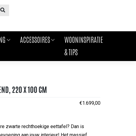
ING
ACCESSOIRES
WOONINSPIRATIE
& TIPS
END, 220 X 100 CM
€
1.699,00
re zwarte rechthoekige eettafel? Dan is
oevoeging aan jouw interieur! Het massief