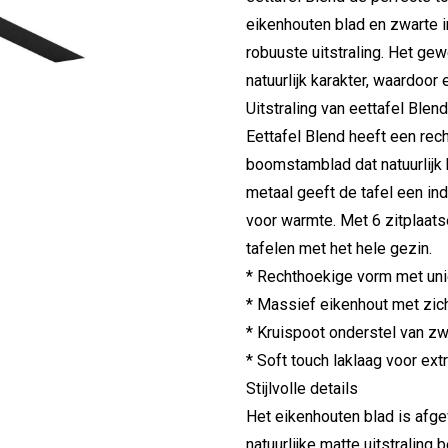
eikenhouten blad en zwarte i
robuuste uitstraling. Het g
natuurlijk karakter, waardoor e
Uitstraling van eettafel Blen
Eettafel Blend heeft een re
boomstamblad dat natuurlijk k
metaal geeft de tafel een ind
voor warmte. Met 6 zitplaats
tafelen met het hele gezin.
* Rechthoekige vorm met u
* Massief eikenhout met zic
* Kruispoot onderstel van z
* Soft touch laklaag voor ex
Stijlvolle details
Het eikenhouten blad is afge
natuurlijke matte uitstraling 