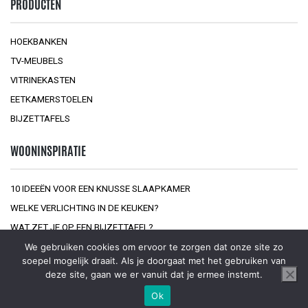
PRODUCTEN
HOEKBANKEN
TV-MEUBELS
VITRINEKASTEN
EETKAMERSTOELEN
BIJZETTAFELS
WOONINSPIRATIE
10 IDEEËN VOOR EEN KNUSSE SLAAPKAMER
WELKE VERLICHTING IN DE KEUKEN?
WAT ZET JE OP EEN BIJZETTAFEL?
We gebruiken cookies om ervoor te zorgen dat onze site zo
soepel mogelijk draait. Als je doorgaat met het gebruiken van
deze site, gaan we er vanuit dat je ermee instemt.
Ok
© 2026
Interior at Home
Sitemap