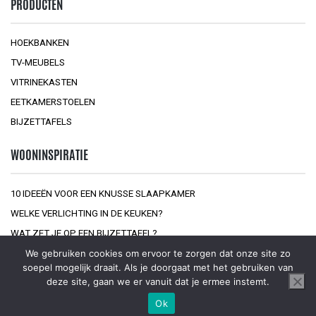
PRODUCTEN
HOEKBANKEN
TV-MEUBELS
VITRINEKASTEN
EETKAMERSTOELEN
BIJZETTAFELS
WOONINSPIRATIE
10 IDEEËN VOOR EEN KNUSSE SLAAPKAMER
WELKE VERLICHTING IN DE KEUKEN?
WAT ZET JE OP EEN BIJZETTAFEL?
We gebruiken cookies om ervoor te zorgen dat onze site zo
soepel mogelijk draait. Als je doorgaat met het gebruiken van
deze site, gaan we er vanuit dat je ermee instemt.
Ok
© 2026
Interior at Home
Sitemap