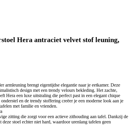
toel Hera antraciet velvet stof leuning,
er armleuning brengt eigentijdse elegantie naar je eetkamer. Deze
imalistisch design met een trendy velours bekleding. Het zachte,
eft Hera een luxe uitstraling die perfect past in een elegant chique
e onderstel en de trendy stoffering creëer je een moderne look aan je
tafelen met familie en vrienden.
ra
vige zitting die zorgt voor een actieve zithouding aan tafel. Dankzij de
 deze stoel echter niet hard, waardoor urenlang tafelen geen