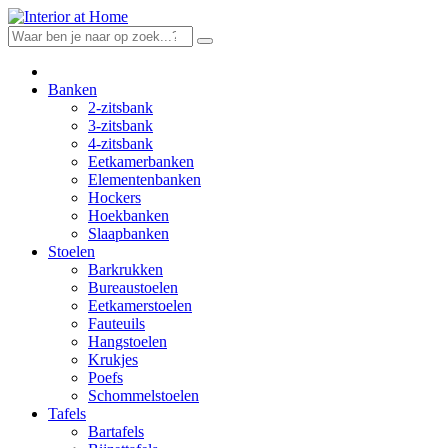
Skip
to
content
Banken
2-zitsbank
3-zitsbank
4-zitsbank
Eetkamerbanken
Elementenbanken
Hockers
Hoekbanken
Slaapbanken
Stoelen
Barkrukken
Bureaustoelen
Eetkamerstoelen
Fauteuils
Hangstoelen
Krukjes
Poefs
Schommelstoelen
Tafels
Bartafels