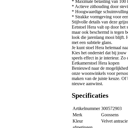
* Maximale belasting van 100 
* Actieve zithouding door stevi
* Hoogwaardige schuimvulling 
* Strakke vormgeving voor een
Stijlvolle details van deze grij
Eetstoel Hera valt op door het 
maar ook beschermd is tegen be
look die jarenlang mooi blijft. 
met een subtiele glans.
Je kunt stoel Hera helemaal na
Kies het onderstel dat bij jou
speels effect in je interieur. Zo
Eetkamerstoel Hera kopen
Benieuwd naar de mogelijkhede
onze woonwinkels voor persoonli
maken van de juiste keuze. Of b
nieuwe aanwinst.
Specificaties
Artikelnummer
300572903
Merk
Goossens
Kleur
Velvet antracie
afmetingen