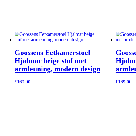
Goossens Eetkamerstoel
Gooss
Hjalmar beige stof met
Hjalma
armleuning, modern design
armle
€
169,00
€
169,00