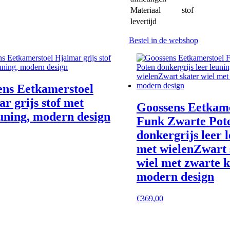
Materiaal
stof
levertijd
Bestel in de webshop
ens Eetkamerstoel
r grijs stof met
Goossens Eetkame
uning, modern design
Funk Zwarte Pot
donkergrijs leer 
met wielenZwart 
wiel met zwarte k
modern design
€
369,00