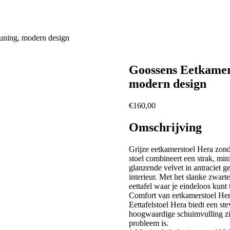
euning, modern design
Goossens Eetkamers
modern design
€
160,00
Omschrijving
Grijze eetkamerstoel Hera zond
stoel combineert een strak, min
glanzende velvet in antraciet ge
interieur. Met het slanke zwart
eettafel waar je eindeloos kunt 
Comfort van eetkamerstoel He
Eettafelstoel Hera biedt een ste
hoogwaardige schuimvulling zit
probleem is.