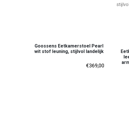
Goossens Eetkamerstoel Pearl
wit stof leuning, stijlvol landelijk
Eet
le
arm
€
369,00