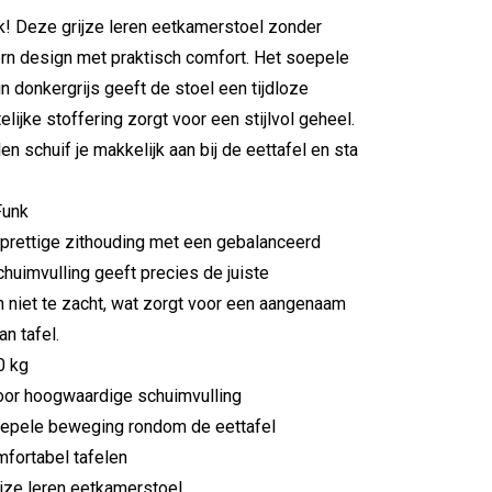
k! Deze grijze leren eetkamerstoel zonder
n design met praktisch comfort. Het soepele
n donkergrijs geeft de stoel een tijdloze
telijke stoffering zorgt voor een stijlvol geheel.
n schuif je makkelijk aan bij de eettafel en sta
Funk
 prettige zithouding met een gebalanceerd
huimvulling geeft precies de juiste
en niet te zacht, wat zorgt voor een aangenaam
an tafel.
0 kg
oor hoogwaardige schuimvulling
soepele beweging rondom de eettafel
mfortabel tafelen
rijze leren eetkamerstoel