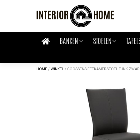
Skip
to
content
BANKEN
STOELEN
TAFEL
HOME
/
WINKEL
/
GOOSSENS EETKAMERSTOEL FUNK ZWARTE