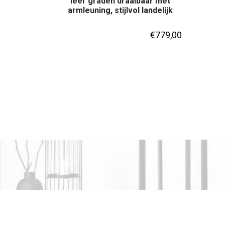
leer graden draaibaar met
armleuning, stijlvol landelijk
€
779,00