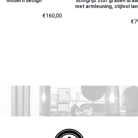
modern design
lichtgrijs stof graden draa
met armleuning, stijlvol lan
€
160,00
€
7