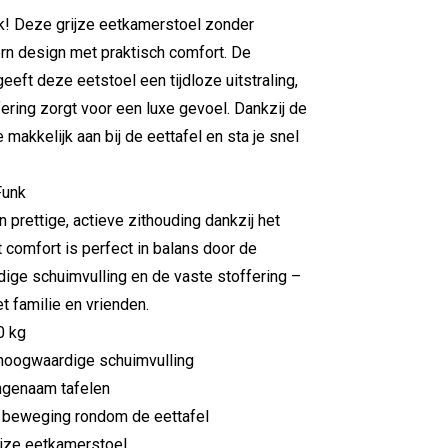
k! Deze grijze eetkamerstoel zonder
n design met praktisch comfort. De
eft deze eetstoel een tijdloze uitstraling,
fering zorgt voor een luxe gevoel. Dankzij de
 makkelijk aan bij de eettafel en sta je snel
Funk
 prettige, actieve zithouding dankzij het
 comfort is perfect in balans door de
ige schuimvulling en de vaste stoffering –
t familie en vrienden.
0 kg
hoogwaardige schuimvulling
angenaam tafelen
 beweging rondom de eettafel
rijze eetkamerstoel