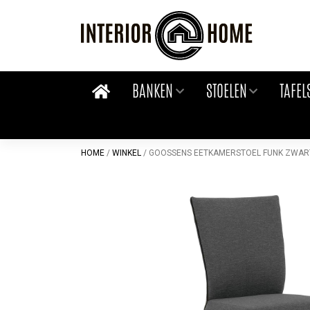
Skip
to
content
BANKEN
STOELEN
TAFEL
HOME
/
WINKEL
/
GOOSSENS EETKAMERSTOEL FUNK ZWARTE