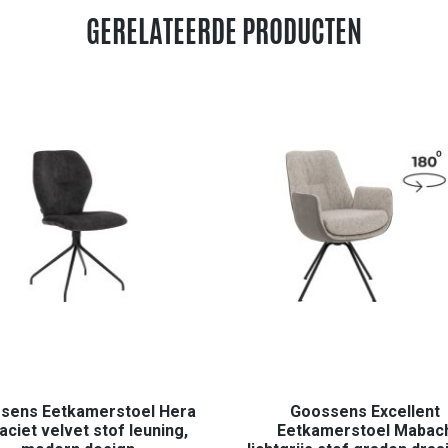
GERELATEERDE PRODUCTEN
sens Eetkamerstoel Hera
Goossens Excellent
aciet velvet stof leuning,
Eetkamerstoel Mabac