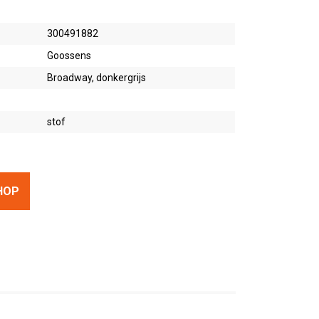
300491882
Goossens
Broadway, donkergrijs
stof
HOP