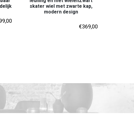
ibaar
leuning en met wielenZwart
delijk
skater wiel met zwarte kap,
modern design
99,00
€
369,00