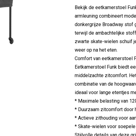
Bekijk de eetkamerstoel Fun
armleuning combineert moder
donkergrijze Broadway stof ge
terwijl de ambachtelijke stof
zwarte skate-wielen schuif je
weer op na het eten.
Comfort van eetkamerstoel 
Eetkamerstoel Funk biedt een
middelzachte zitcomfort. Het
combinatie van de hoogwaard
ideaal voor lange etentjes me
* Maximale belasting van 12
* Duurzaam zitcomfort door 
* Actieve zithouding voor a
* Skate-wielen voor soepele
Stijlvolle details van deze g