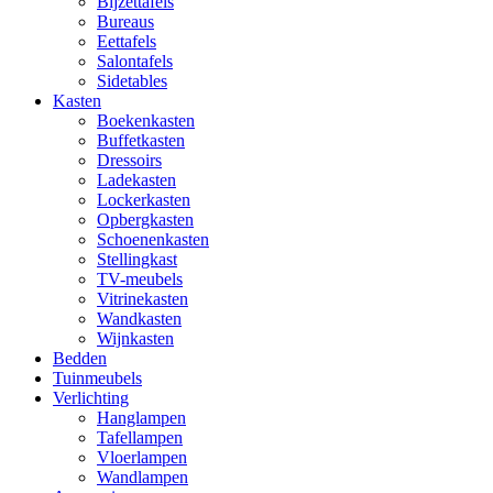
Bijzettafels
Bureaus
Eettafels
Salontafels
Sidetables
Kasten
Boekenkasten
Buffetkasten
Dressoirs
Ladekasten
Lockerkasten
Opbergkasten
Schoenenkasten
Stellingkast
TV-meubels
Vitrinekasten
Wandkasten
Wijnkasten
Bedden
Tuinmeubels
Verlichting
Hanglampen
Tafellampen
Vloerlampen
Wandlampen