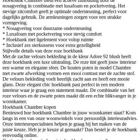
Hoekbank Chambre biedt een actieve zithouding door de
nosagvering in combinatie met luxafoam en pocketvering. Het
stevige zitcomfort geeft je optimale ondersteuning, perfect voor
dagelijks gebruik. De armleuningen zorgen voor een strakke
vormgeving.
* Nosagvering voor duurzame ondersteuning
* Luxafoam met pocketvering voor stevig comfort
* Hoekbank met ligelement voor volop ruimte
* Inclusief zes sierkussens voor extra gezelligheid
Stijlvolle details van deze roze hoekbank
Met de zachte velours bekleding in de kleur Adore 92 blush heeft
deze hoekbank een luxe uitstraling. De roze tint geeft jouw interieur
een warme en elegante sfeer. De houten poten in model Chambre
met zwarte afwerking vormen een mooi contrast met de zachte stof.
De velours bekleding voelt heerlijk zacht aan en heeft een mooie
glans. Deze elegant chic hoekbank past perfect in een modern
interieur waar je graag een statement maakt. De combinatie van het
roze velours en de zwarte poten maakt dit een echte blikvanger in je
woonkamer.
Hoekbank Chambre kopen
Benieuwd hoe hoekbank Chambre in jouw woonkamer staat? Kom
langs in een van onze woonwinkels voor persoonlijk interieuradvies.
Onze interieurspecialisten helpen je graag bij het maken van de
juiste keuze. Heb je je keuze al gemaakt? Dan bestel je de hoekbank
eenvoudig online.