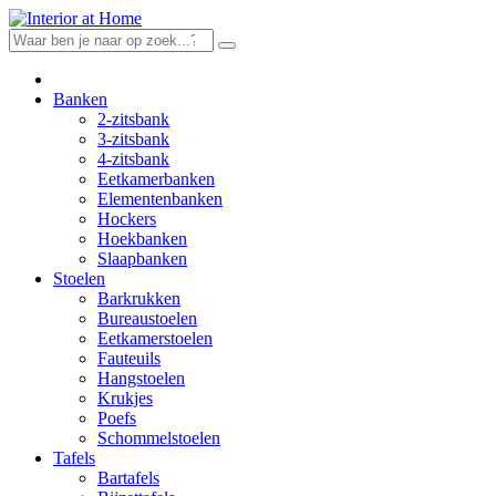
Skip
to
content
Banken
2-zitsbank
3-zitsbank
4-zitsbank
Eetkamerbanken
Elementenbanken
Hockers
Hoekbanken
Slaapbanken
Stoelen
Barkrukken
Bureaustoelen
Eetkamerstoelen
Fauteuils
Hangstoelen
Krukjes
Poefs
Schommelstoelen
Tafels
Bartafels