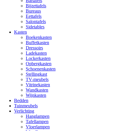
Bartafels
Bijzettafels
Bureaus
Eettafels
Salontafels
Sidetables
Kasten
Boekenkasten
Buffetkasten
Dressoirs
Ladekasten
Lockerkasten
Opbergkasten
Schoenenkasten
Stellingkast
TV-meubels
Vitrinekasten
Wandkasten
Wijnkasten
Bedden
Tuinmeubels
Verlichting
Hanglampen
Tafellampen
Vloerlampen