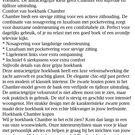
vrienden. De antracietgrijze kleur geeft Chambre een stijlvolle en
tijdloze uitstraling.
Comfort van hoekbank Chambre
Chambre biedt een stevige zitting voor een actieve zithouding. De
combinatie van nosagvering en luxafoam met pocketvering zorgt
voor duurzame ondersteuning en een comfortabele zit. Perfect voor
dagelijks gebruik, of je nu relaxt met een goed boek of een avondje
televisie kijkt.
* Nosagvering voor langdurige ondersteuning
* Luxafoam met pocketvering voor stevige zitting
* Ligelement links voor extra ontspanning
* Inclusief 6 sierkussens voor extra comfort
Stijlvolle details van deze grijze hoekbank
Deze antracietgrijze hoekbank heeft een luxe veloursafwerking die
zacht aanvoelt en prachtig glanst. De elegante chic-stijl past perfect
in een modern of klassiek interieur. De zwarte houten poten in het
Chambre-model geven de bank een verfijnde en tijdloze uitstraling.
De antracietgrijze veloursstof is niet alleen mooi om te zien, maar
ook praktisch in gebruik. De stof is stevig en geschikt voor intensief
woongenot. Het strakke design met de karakteristieke zwarte poten
maakt deze hoekbank tot een echte blikvanger in jouw leefruimte.
Hoekbank Chambre kopen
Wil je hoekbank Chambre in het echt zien? Kom dan langs in een
van onze woonwinkels. Onze interieurstylisten staan voor je klaar
met persoonlijk advies en helpen je graag bij het inrichten van jouw