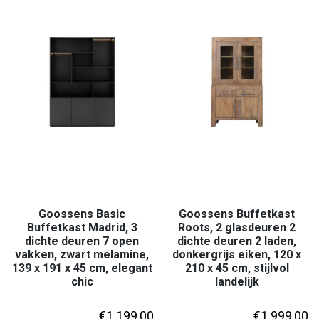
Goossens Basic
Goossens Buffetkast
Buffetkast Madrid, 3
Roots, 2 glasdeuren 2
dichte deuren 7 open
dichte deuren 2 laden,
vakken, zwart melamine,
donkergrijs eiken, 120 x
139 x 191 x 45 cm, elegant
210 x 45 cm, stijlvol
chic
landelijk
€
1.199,00
€
1.999,00