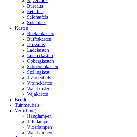
Bijzettafels
Bureaus
Eettafels
Salontafels
Sidetables
Kasten
Boekenkasten
Buffetkasten
Dressoirs
Ladekasten
Lockerkasten
Opbergkasten
Schoenenkasten
Stellingkast
TV-meubels
Vitrinekasten
Wandkasten
Wijnkasten
Bedden
Tuinmeubels
Verlichting
Hanglampen
Tafellampen
Vloerlampen
Wandlampen