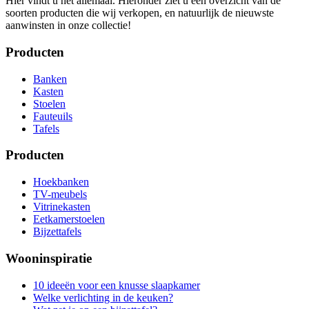
Hier vindt u het allemaal. Hieronder ziet u een overzicht van de
soorten producten die wij verkopen, en natuurlijk de nieuwste
aanwinsten in onze collectie!
Producten
Banken
Kasten
Stoelen
Fauteuils
Tafels
Producten
Hoekbanken
TV-meubels
Vitrinekasten
Eetkamerstoelen
Bijzettafels
Wooninspiratie
10 ideeën voor een knusse slaapkamer
Welke verlichting in de keuken?