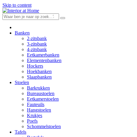
Skip to content
Banken
2-zitsbank
3-zitsbank
4-zitsbank
Eetkamerbanken
Elementenbanken
Hockers
Hoekbanken
Slaapbanken
Stoelen
Barkrukken
Bureaustoelen
Eetkamerstoelen
Fauteuils
Hangstoelen
Krukjes
Poefs
Schommelstoelen
Tafels