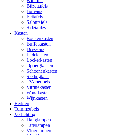
Bartafels
Bijzettafels
Bureaus
Eettafels
Salontafels
Sidetables
Kasten
Boekenkasten
Buffetkasten
Dressoirs
Ladekasten
Lockerkasten
Opbergkasten
Schoenenkasten
Stellingkast
TV-meubels
Vitrinekasten
Wandkasten
Wijnkasten
Bedden
Tuinmeubels
Verlichting
Hanglampen
Tafellampen
Vloerlampen