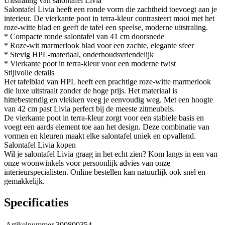
Uitstraling van salontafel Livia
Salontafel Livia heeft een ronde vorm die zachtheid toevoegt aan je
interieur. De vierkante poot in terra-kleur contrasteert mooi met het
roze-witte blad en geeft de tafel een speelse, moderne uitstraling.
* Compacte ronde salontafel van 41 cm doorsnede
* Roze-wit marmerlook blad voor een zachte, elegante sfeer
* Stevig HPL-materiaal, onderhoudsvriendelijk
* Vierkante poot in terra-kleur voor een moderne twist
Stijlvolle details
Het tafelblad van HPL heeft een prachtige roze-witte marmerlook
die luxe uitstraalt zonder de hoge prijs. Het materiaal is
hittebestendig en vlekken veeg je eenvoudig weg. Met een hoogte
van 42 cm past Livia perfect bij de meeste zitmeubels.
De vierkante poot in terra-kleur zorgt voor een stabiele basis en
voegt een aards element toe aan het design. Deze combinatie van
vormen en kleuren maakt elke salontafel uniek en opvallend.
Salontafel Livia kopen
Wil je salontafel Livia graag in het echt zien? Kom langs in een van
onze woonwinkels voor persoonlijk advies van onze
interieurspecialisten. Online bestellen kan natuurlijk ook snel en
gemakkelijk.
Specificaties
Artikelnummer
300800354