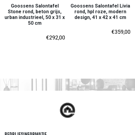
Goossens Salontafel
Goossens Salontafel Livia
Stone rond, beton grijs,
rond, hpl roze, modern
urban industrieel, 50 x 31 x
design, 41 x 42 x 41 cm
50 cm
€
359,00
€
292,00
BEDRIJFSINFORMATIE