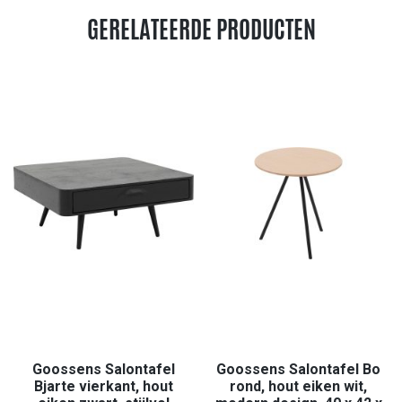
GERELATEERDE PRODUCTEN
Goossens Salontafel
Goossens Salontafel Bo
Bjarte vierkant, hout
rond, hout eiken wit,