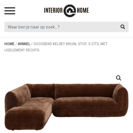
Skip
to
content
HOME
/
WINKEL
/
GOOSSENS KELSEY BRUIN, STOF, 3-ZITS, MET
LIGELEMENT RECHTS