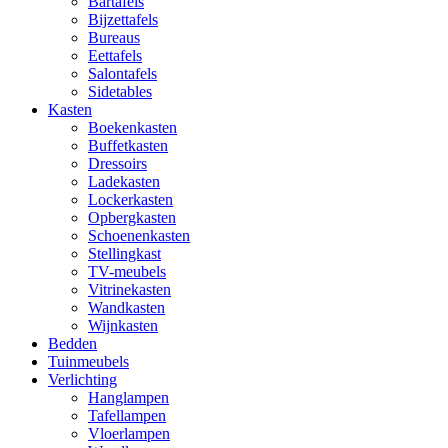
Bartafels
Bijzettafels
Bureaus
Eettafels
Salontafels
Sidetables
Kasten
Boekenkasten
Buffetkasten
Dressoirs
Ladekasten
Lockerkasten
Opbergkasten
Schoenenkasten
Stellingkast
TV-meubels
Vitrinekasten
Wandkasten
Wijnkasten
Bedden
Tuinmeubels
Verlichting
Hanglampen
Tafellampen
Vloerlampen