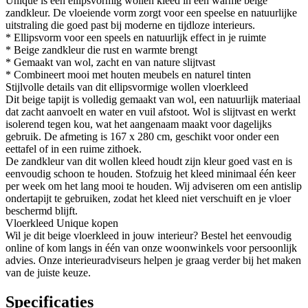
Unique is een ellipsvormig wollen kleed in een warme beige
zandkleur. De vloeiende vorm zorgt voor een speelse en natuurlijke
uitstraling die goed past bij moderne en tijdloze interieurs.
* Ellipsvorm voor een speels en natuurlijk effect in je ruimte
* Beige zandkleur die rust en warmte brengt
* Gemaakt van wol, zacht en van nature slijtvast
* Combineert mooi met houten meubels en naturel tinten
Stijlvolle details van dit ellipsvormige wollen vloerkleed
Dit beige tapijt is volledig gemaakt van wol, een natuurlijk materiaal
dat zacht aanvoelt en water en vuil afstoot. Wol is slijtvast en werkt
isolerend tegen kou, wat het aangenaam maakt voor dagelijks
gebruik. De afmeting is 167 x 280 cm, geschikt voor onder een
eettafel of in een ruime zithoek.
De zandkleur van dit wollen kleed houdt zijn kleur goed vast en is
eenvoudig schoon te houden. Stofzuig het kleed minimaal één keer
per week om het lang mooi te houden. Wij adviseren om een antislip
ondertapijt te gebruiken, zodat het kleed niet verschuift en je vloer
beschermd blijft.
Vloerkleed Unique kopen
Wil je dit beige vloerkleed in jouw interieur? Bestel het eenvoudig
online of kom langs in één van onze woonwinkels voor persoonlijk
advies. Onze interieuradviseurs helpen je graag verder bij het maken
van de juiste keuze.
Specificaties