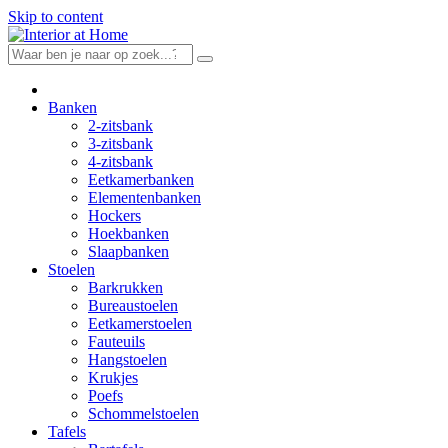
Skip to content
Banken
2-zitsbank
3-zitsbank
4-zitsbank
Eetkamerbanken
Elementenbanken
Hockers
Hoekbanken
Slaapbanken
Stoelen
Barkrukken
Bureaustoelen
Eetkamerstoelen
Fauteuils
Hangstoelen
Krukjes
Poefs
Schommelstoelen
Tafels