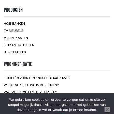
PRODUCTEN
HOEKBANKEN
TV-MEUBELS
VITRINEKASTEN
EETKAMERSTOELEN
BIJZETTAFELS
WOONINSPIRATIE
10 IDEEËN VOOR EEN KNUSSE SLAAPKAMER
WELKE VERLICHTING IN DE KEUKEN?
WAT ZET JE OP EEN BIJZETTAFEL?
We gebruiken cookies om ervoor te zorgen dat onze site zo
soepel mogelijk draait. Als je doorgaat met het gebruiken van
deze site, gaan we er vanuit dat je ermee instemt.