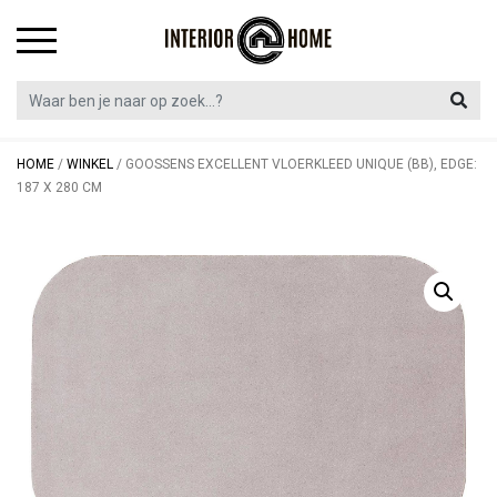
Skip
to
content
HOME
/
WINKEL
/
GOOSSENS EXCELLENT VLOERKLEED UNIQUE (BB), EDGE:
187 X 280 CM