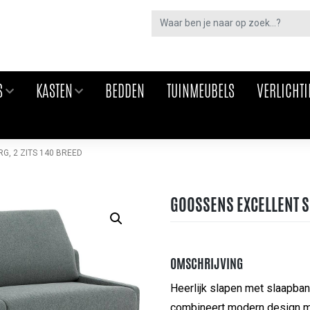
S
KASTEN
BEDDEN
TUINMEUBELS
VERLICHT
, 2 ZITS 140 BREED
GOOSSENS EXCELLENT S
OMSCHRIJVING
Heerlijk slapen met slaapba
combineert modern design me