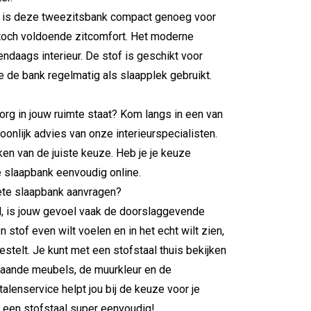
 is deze tweezitsbank compact genoeg voor
 toch voldoende zitcomfort. Het moderne
ndaags interieur. De stof is geschikt voor
 je de bank regelmatig als slaapplek gebruikt.
rg in jouw ruimte staat? Kom langs in een van
nlijk advies van onze interieurspecialisten.
aken van de juiste keuze. Heb je je keuze
 slaapbank eenvoudig online.
riete slaapbank aanvragen?
l, is jouw gevoel vaak de doorslaggevende
n stof even wilt voelen en in het echt wilt zien,
bestelt. Je kunt met een stofstaal thuis bekijken
staande meubels, de muurkleur en de
alenservice helpt jou bij de keuze voor je
 een stofstaal super eenvoudig!