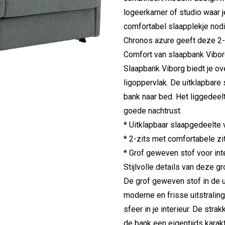
logeerkamer of studio waar j
comfortabel slaapplekje nodi
Chronos azure geeft deze 2-z
Comfort van slaapbank Vibo
Slaapbank Viborg biedt je ove
ligoppervlak. De uitklapbare
bank naar bed. Het liggedee
goede nachtrust.
* Uitklapbaar slaapgedeelte
* 2-zits met comfortabele zi
* Grof geweven stof voor int
Stijlvolle details van deze 
De grof geweven stof in de 
moderne en frisse uitstraling
sfeer in je interieur. De st
de bank een eigentijds karakt