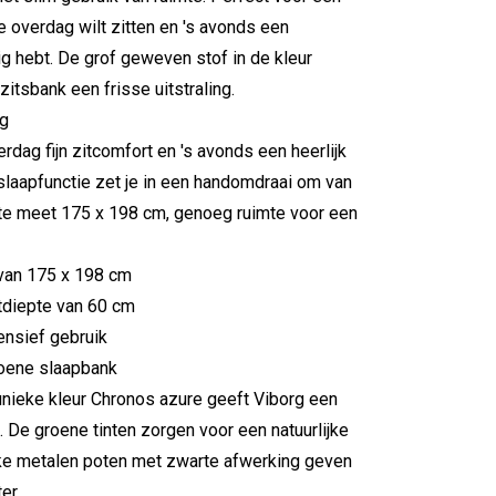
e overdag wilt zitten en 's avonds een
g hebt. De grof geweven stof in de kleur
itsbank een frisse uitstraling.
rg
rdag fijn zitcomfort en 's avonds een heerlijk
 slaapfunctie zet je in een handomdraai om van
lte meet 175 x 198 cm, genoeg ruimte voor een
 van 175 x 198 cm
tdiepte van 60 cm
ensief gebruik
groene slaapbank
unieke kleur Chronos azure geeft Viborg een
. De groene tinten zorgen voor een natuurlijke
rakke metalen poten met zwarte afwerking geven
er.