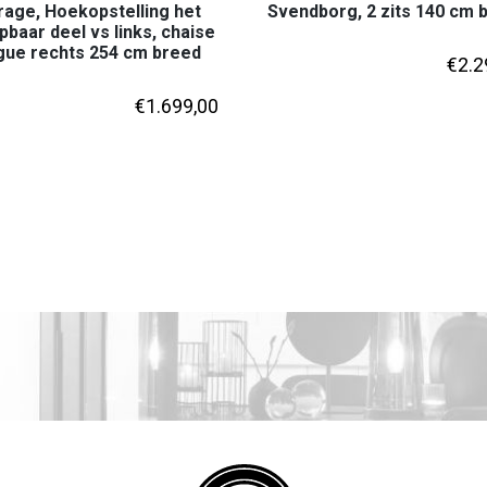
rage, Hoekopstelling het
Svendborg, 2 zits 140 cm 
apbaar deel vs links, chaise
gue rechts 254 cm breed
€
2.2
€
1.699,00