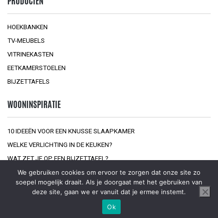
PRODUCTEN
HOEKBANKEN
TV-MEUBELS
VITRINEKASTEN
EETKAMERSTOELEN
BIJZETTAFELS
WOONINSPIRATIE
10 IDEEËN VOOR EEN KNUSSE SLAAPKAMER
WELKE VERLICHTING IN DE KEUKEN?
WAT ZET JE OP EEN BIJZETTAFEL?
We gebruiken cookies om ervoor te zorgen dat onze site zo
soepel mogelijk draait. Als je doorgaat met het gebruiken van
deze site, gaan we er vanuit dat je ermee instemt.
Ok
© 2026
Interior at Home
Sitemap