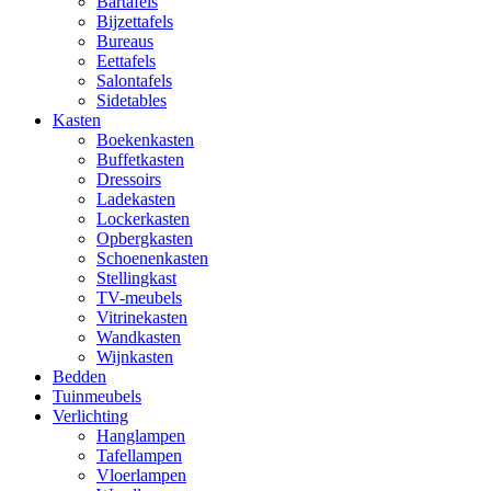
Bartafels
Bijzettafels
Bureaus
Eettafels
Salontafels
Sidetables
Kasten
Boekenkasten
Buffetkasten
Dressoirs
Ladekasten
Lockerkasten
Opbergkasten
Schoenenkasten
Stellingkast
TV-meubels
Vitrinekasten
Wandkasten
Wijnkasten
Bedden
Tuinmeubels
Verlichting
Hanglampen
Tafellampen
Vloerlampen