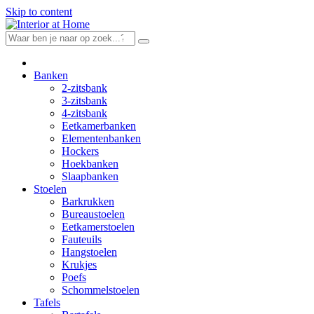
Skip to content
Banken
2-zitsbank
3-zitsbank
4-zitsbank
Eetkamerbanken
Elementenbanken
Hockers
Hoekbanken
Slaapbanken
Stoelen
Barkrukken
Bureaustoelen
Eetkamerstoelen
Fauteuils
Hangstoelen
Krukjes
Poefs
Schommelstoelen
Tafels