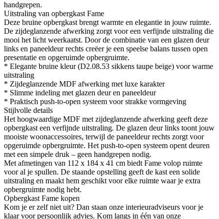
handgrepen.
Uitstraling van opbergkast Fame
Deze bruine opbergkast brengt warmte en elegantie in jouw ruimte.
De zijdeglanzende afwerking zorgt voor een verfijnde uitstraling die
mooi het licht weerkaatst. Door de combinatie van een glazen deur
links en paneeldeur rechts creëer je een speelse balans tussen open
presentatie en opgeruimde opbergruimte.
* Elegante bruine kleur (D2.08.53 sikkens taupe beige) voor warme
uitstraling
* Zijdeglanzende MDF afwerking met luxe karakter
* Slimme indeling met glazen deur en paneeldeur
* Praktisch push-to-open systeem voor strakke vormgeving
Stijlvolle details
Het hoogwaardige MDF met zijdeglanzende afwerking geeft deze
opbergkast een verfijnde uitstraling. De glazen deur links toont jouw
mooiste woonaccessoires, terwijl de paneeldeur rechts zorgt voor
opgeruimde opbergruimte. Het push-to-open systeem opent deuren
met een simpele druk – geen handgrepen nodig.
Met afmetingen van 112 x 184 x 41 cm biedt Fame volop ruimte
voor al je spullen. De staande opstelling geeft de kast een solide
uitstraling en maakt hem geschikt voor elke ruimte waar je extra
opbergruimte nodig hebt.
Opbergkast Fame kopen
Kom je er zelf niet uit? Dan staan onze interieuradviseurs voor je
klaar voor persoonlijk advies. Kom langs in één van onze