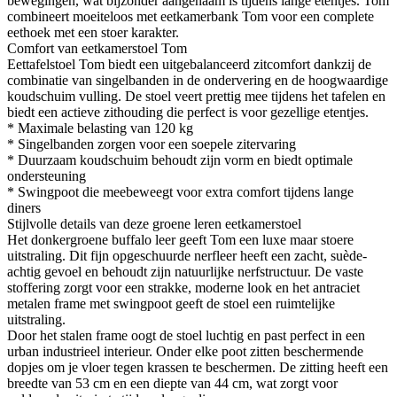
bewegingen, wat bijzonder aangenaam is tijdens lange etentjes. Tom
combineert moeiteloos met eetkamerbank Tom voor een complete
eethoek met een stoer karakter.
Comfort van eetkamerstoel Tom
Eettafelstoel Tom biedt een uitgebalanceerd zitcomfort dankzij de
combinatie van singelbanden in de ondervering en de hoogwaardige
koudschuim vulling. De stoel veert prettig mee tijdens het tafelen en
biedt een actieve zithouding die perfect is voor gezellige etentjes.
* Maximale belasting van 120 kg
* Singelbanden zorgen voor een soepele zitervaring
* Duurzaam koudschuim behoudt zijn vorm en biedt optimale
ondersteuning
* Swingpoot die meebeweegt voor extra comfort tijdens lange
diners
Stijlvolle details van deze groene leren eetkamerstoel
Het donkergroene buffalo leer geeft Tom een luxe maar stoere
uitstraling. Dit fijn opgeschuurde nerfleer heeft een zacht, suède-
achtig gevoel en behoudt zijn natuurlijke nerfstructuur. De vaste
stoffering zorgt voor een strakke, moderne look en het antraciet
metalen frame met swingpoot geeft de stoel een ruimtelijke
uitstraling.
Door het stalen frame oogt de stoel luchtig en past perfect in een
urban industrieel interieur. Onder elke poot zitten beschermende
dopjes om je vloer tegen krassen te beschermen. De zitting heeft een
breedte van 53 cm en een diepte van 44 cm, wat zorgt voor