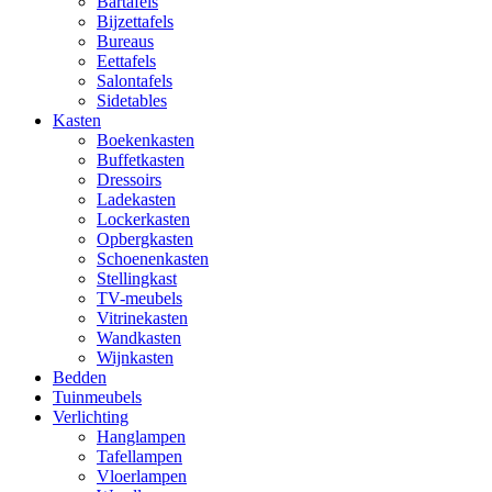
Bartafels
Bijzettafels
Bureaus
Eettafels
Salontafels
Sidetables
Kasten
Boekenkasten
Buffetkasten
Dressoirs
Ladekasten
Lockerkasten
Opbergkasten
Schoenenkasten
Stellingkast
TV-meubels
Vitrinekasten
Wandkasten
Wijnkasten
Bedden
Tuinmeubels
Verlichting
Hanglampen
Tafellampen
Vloerlampen