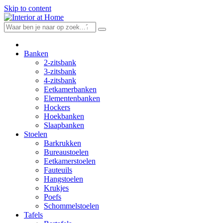
Skip to content
Banken
2-zitsbank
3-zitsbank
4-zitsbank
Eetkamerbanken
Elementenbanken
Hockers
Hoekbanken
Slaapbanken
Stoelen
Barkrukken
Bureaustoelen
Eetkamerstoelen
Fauteuils
Hangstoelen
Krukjes
Poefs
Schommelstoelen
Tafels