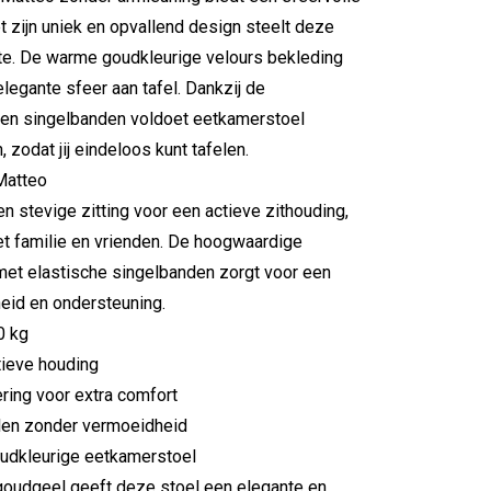
 zijn uniek en opvallend design steelt deze
mte. De warme goudkleurige velours bekleding
legante sfeer aan tafel. Dankzij de
 en singelbanden voldoet eetkamerstoel
 zodat jij eindeloos kunt tafelen.
Matteo
n stevige zitting voor een actieve zithouding,
et familie en vrienden. De hoogwaardige
met elastische singelbanden zorgt voor een
eid en ondersteuning.
0 kg
tieve houding
ring voor extra comfort
elen zonder vermoeidheid
goudkleurige eetkamerstoel
 goudgeel geeft deze stoel een elegante en