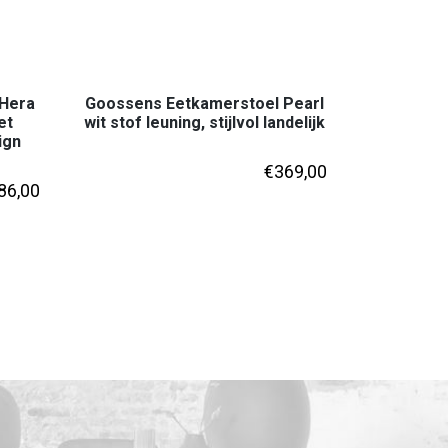
Hera
Goossens Eetkamerstoel Pearl
et
wit stof leuning, stijlvol landelijk
ign
€
369,00
86,00