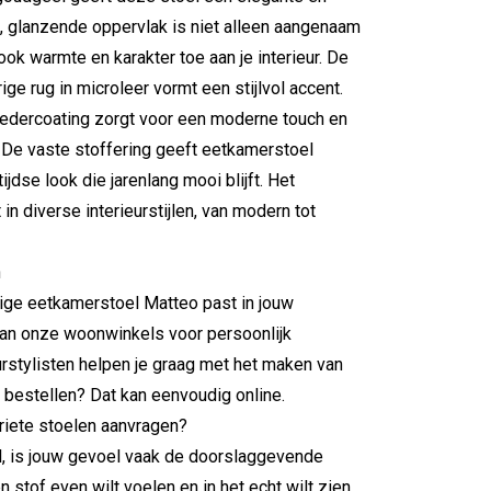
te, glanzende oppervlak is niet alleen aangenaam
ok warmte en karakter toe aan je interieur. De
ige rug in microleer vormt een stijlvol accent.
edercoating zorgt voor een moderne touch en
l. De vaste stoffering geeft eetkamerstoel
jdse look die jarenlang mooi blijft. Het
in diverse interieurstijlen, van modern tot
n
ge eetkamerstoel Matteo past in jouw
van onze woonwinkels voor persoonlijk
eurstylisten helpen je graag met het maken van
t bestellen? Dat kan eenvoudig online.
oriete stoelen aanvragen?
l, is jouw gevoel vaak de doorslaggevende
n stof even wilt voelen en in het echt wilt zien,