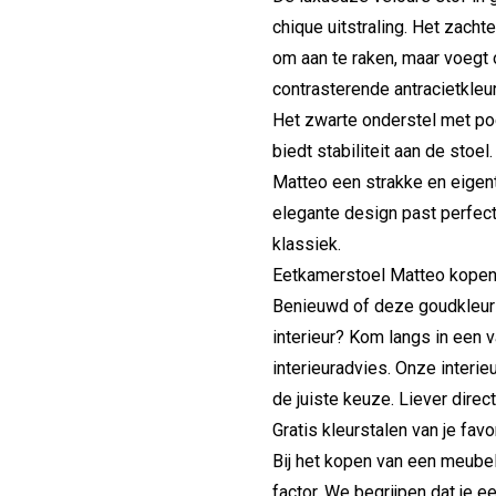
chique uitstraling. Het zach
om aan te raken, maar voegt o
contrasterende antracietkleur
Het zwarte onderstel met po
biedt stabiliteit aan de stoe
Matteo een strakke en eigenti
elegante design past perfect 
klassiek.
Eetkamerstoel Matteo kope
Benieuwd of deze goudkleuri
interieur? Kom langs in een 
interieuradvies. Onze interi
de juiste keuze. Liever direc
Gratis kleurstalen van je fav
Bij het kopen van een meube
factor. We begrijpen dat je ee