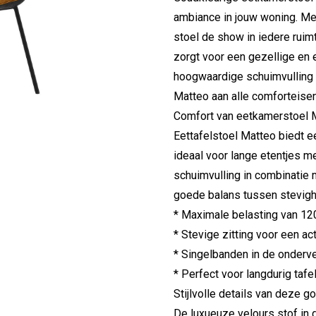
ambiance in jouw woning. Met
stoel de show in iedere rui
zorgt voor een gezellige en e
hoogwaardige schuimvulling
Matteo aan alle comforteisen,
Comfort van eetkamerstoel 
Eettafelstoel Matteo biedt ee
ideaal voor lange etentjes m
schuimvulling in combinatie 
goede balans tussen stevigh
* Maximale belasting van 12
* Stevige zitting voor een ac
* Singelbanden in de onderve
* Perfect voor langdurig taf
Stijlvolle details van deze 
De luxueuze velours stof in