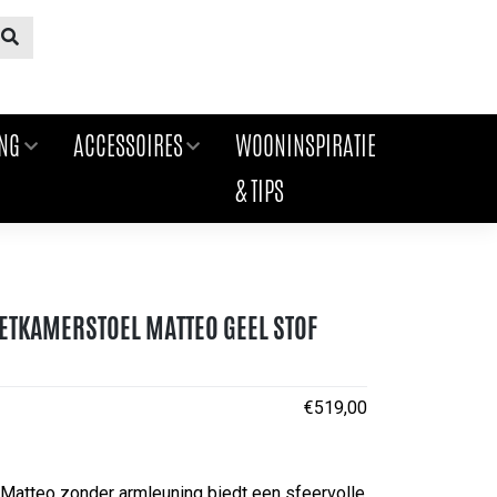
ING
ACCESSOIRES
WOONINSPIRATIE
& TIPS
ETKAMERSTOEL MATTEO GEEL STOF
C
€
519,00
Matteo zonder armleuning biedt een sfeervolle