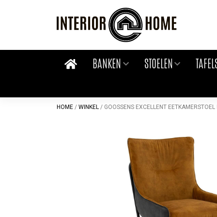
Skip
to
content
BANKEN
STOELEN
TAFEL
HOME
/
WINKEL
/
GOOSSENS EXCELLENT EETKAMERSTOEL M