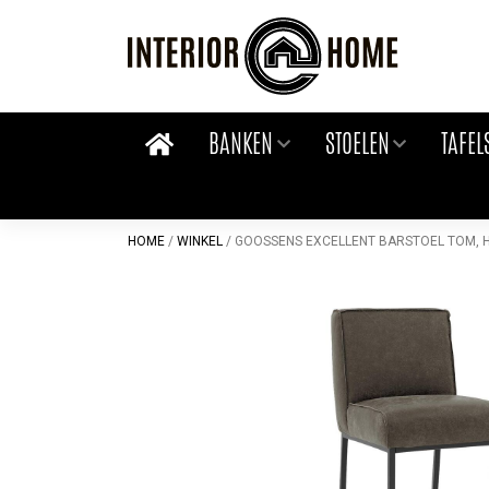
Skip
to
content
BANKEN
STOELEN
TAFEL
HOME
/
WINKEL
/
GOOSSENS EXCELLENT BARSTOEL TOM, 