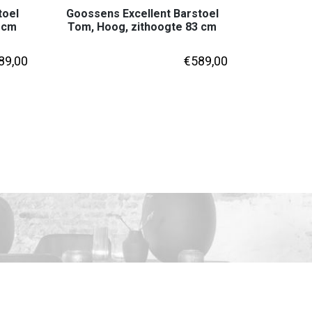
toel
Goossens Excellent Barstoel
 cm
Tom, Hoog, zithoogte 83 cm
89,00
€
589,00