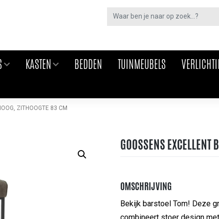
S
KASTEN
BEDDEN
TUINMEUBELS
VERLICHT
HOOG, ZITHOOGTE 83 CM
GOOSSENS EXCELLENT B
OMSCHRIJVING
Bekijk barstoel Tom! Deze gr
combineert stoer design met 