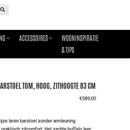
ING
ACCESSOIRES
WOONINSPIRATIE
& TIPS
ARSTOEL TOM, HOOG, ZITHOOGTE 83 CM
€
589,00
ijze leren barstoel zonder armleuning
praktisch zitcomfort. Het zachte buffalo leer