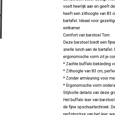
voelt heerlijk aan en geeft d
heeft een zithoogte van 83 c
bartafel. Ideaal voor gezell
eetkamer.
Comfort van barstoel Tom
Deze barstoel biedt een fijne
snelle lunch aan de bartafel
ergonomische vorm zit je comf
* Zachte buffalo bekleding
* Zithoogte van 83 cm, perfe
* Zonder armleuning voor me
* Ergonomische vorm onderst
Stijlvolle details van deze gr
Het buffalo leer van barstoe
de fijne opschuurtechniek. 
nerfstructuur van het leer, w