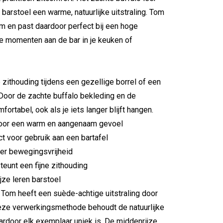
e barstoel een warme, natuurlijke uitstraling. Tom
m en past daardoor perfect bij een hoge
ige momenten aan de bar in je keuken of
 zithouding tijdens een gezellige borrel of een
. Door de zachte buffalo bekleding en de
ortabel, ook als je iets langer blijft hangen.
 voor een warm en aangenaam gevoel
ct voor gebruik aan een bartafel
er bewegingsvrijheid
eunt een fijne zithouding
ijze leren barstoel
l Tom heeft een suède-achtige uitstraling door
Deze verwerkingsmethode behoudt de natuurlijke
aardoor elk exemplaar uniek is. De middenrijze