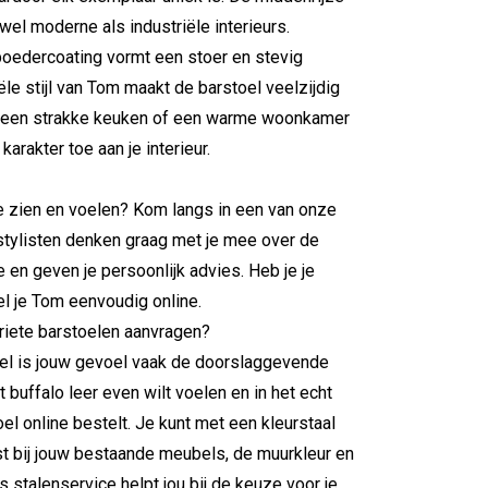
owel moderne als industriële interieurs.
poedercoating vormt een stoer en stevig
le stijl van Tom maakt de barstoel veelzijdig
oor een strakke keuken of een warme woonkamer
arakter toe aan je interieur.
ve zien en voelen? Kom langs in een van onze
stylisten denken graag met je mee over de
 en geven je persoonlijk advies. Heb je je
l je Tom eenvoudig online.
oriete barstoelen aanvragen?
oel is jouw gevoel vaak de doorslaggevende
t buffalo leer even wilt voelen en in het echt
oel online bestelt. Je kunt met een kleurstaal
ast bij jouw bestaande meubels, de muurkleur en
 stalenservice helpt jou bij de keuze voor je