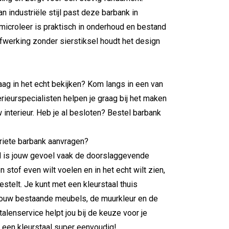
an industriële stijl past deze barbank in
 microleer is praktisch in onderhoud en bestand
afwerking zonder sierstiksel houdt het design
aag in het echt bekijken? Kom langs in een van
ieurspecialisten helpen je graag bij het maken
 interieur. Heb je al besloten? Bestel barbank
oriete barbank aanvragen?
l is jouw gevoel vaak de doorslaggevende
n stof even wilt voelen en in het echt wilt zien,
bestelt. Je kunt met een kleurstaal thuis
j jouw bestaande meubels, de muurkleur en de
alenservice helpt jou bij de keuze voor je
 een kleurstaal super eenvoudig!