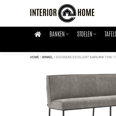
Skip
to
content
BANKEN
STOELEN
TAFEL
HOME
/
WINKEL
/
GOOSSENS EXCELLENT BARBANK TOM, 17