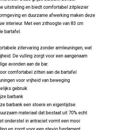
 uitstraling en biedt comfortabel zitplezier
 vormgeving en duurzame afwerking maken deze
uw interieur. Met een zithoogte van 83 cm
e bartafel.
rtabele zitervaring zonder armleuningen, wat
jheid. De vulling zorgt voor een aangenaam
lige avonden aan de bar.
oor comfortabel zitten aan de bartafel
uningen voor vrijheid van beweging
elijks gebruik
ijze barbank
eze barbank een stoere en eigentijdse
 duurzaam materiaal dat bestaat uit 70% echt
et onderstel in antraciet vormt een mooi
ding en zorgt voor een stevig fundament.