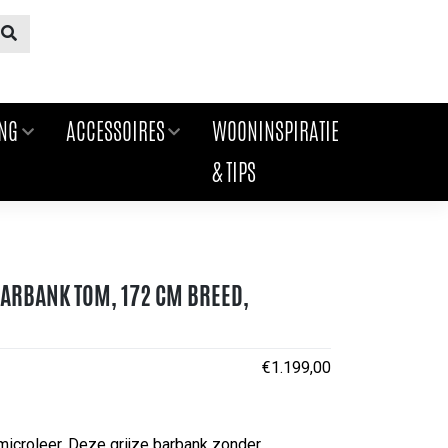
ING
ACCESSOIRES
WOONINSPIRATIE
& TIPS
ARBANK TOM, 172 CM BREED,
€
1.199,00
 microleer. Deze grijze barbank zonder