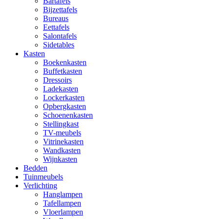
Bartafels
Bijzettafels
Bureaus
Eettafels
Salontafels
Sidetables
Kasten
Boekenkasten
Buffetkasten
Dressoirs
Ladekasten
Lockerkasten
Opbergkasten
Schoenenkasten
Stellingkast
TV-meubels
Vitrinekasten
Wandkasten
Wijnkasten
Bedden
Tuinmeubels
Verlichting
Hanglampen
Tafellampen
Vloerlampen