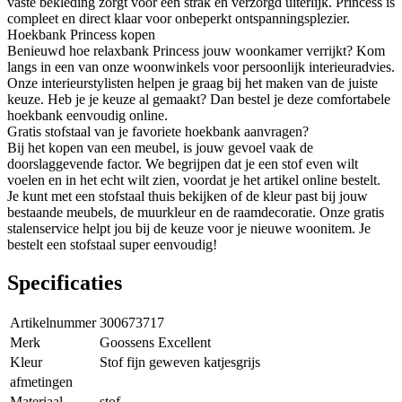
vaste bekleding zorgt voor een strak en verzorgd uiterlijk. Princess is
compleet en direct klaar voor onbeperkt ontspanningsplezier.
Hoekbank Princess kopen
Benieuwd hoe relaxbank Princess jouw woonkamer verrijkt? Kom
langs in een van onze woonwinkels voor persoonlijk interieuradvies.
Onze interieurstylisten helpen je graag bij het maken van de juiste
keuze. Heb je je keuze al gemaakt? Dan bestel je deze comfortabele
hoekbank eenvoudig online.
Gratis stofstaal van je favoriete hoekbank aanvragen?
Bij het kopen van een meubel, is jouw gevoel vaak de
doorslaggevende factor. We begrijpen dat je een stof even wilt
voelen en in het echt wilt zien, voordat je het artikel online bestelt.
Je kunt met een stofstaal thuis bekijken of de kleur past bij jouw
bestaande meubels, de muurkleur en de raamdecoratie. Onze gratis
stalenservice helpt jou bij de keuze voor je nieuwe woonitem. Je
bestelt een stofstaal super eenvoudig!
Specificaties
Artikelnummer
300673717
Merk
Goossens Excellent
Kleur
Stof fijn geweven katjesgrijs
afmetingen
Materiaal
stof