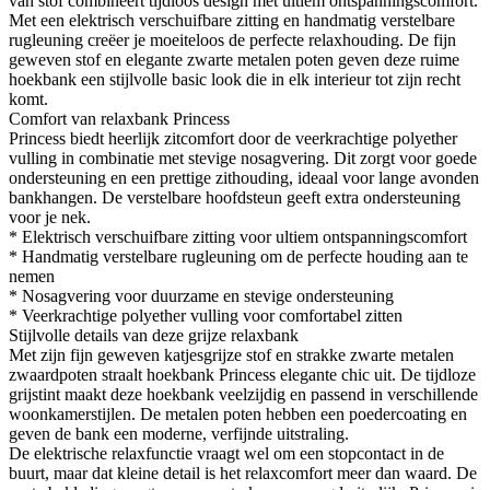
van stof combineert tijdloos design met ultiem ontspanningscomfort.
Met een elektrisch verschuifbare zitting en handmatig verstelbare
rugleuning creëer je moeiteloos de perfecte relaxhouding. De fijn
geweven stof en elegante zwarte metalen poten geven deze ruime
hoekbank een stijlvolle basic look die in elk interieur tot zijn recht
komt.
Comfort van relaxbank Princess
Princess biedt heerlijk zitcomfort door de veerkrachtige polyether
vulling in combinatie met stevige nosagvering. Dit zorgt voor goede
ondersteuning en een prettige zithouding, ideaal voor lange avonden
bankhangen. De verstelbare hoofdsteun geeft extra ondersteuning
voor je nek.
* Elektrisch verschuifbare zitting voor ultiem ontspanningscomfort
* Handmatig verstelbare rugleuning om de perfecte houding aan te
nemen
* Nosagvering voor duurzame en stevige ondersteuning
* Veerkrachtige polyether vulling voor comfortabel zitten
Stijlvolle details van deze grijze relaxbank
Met zijn fijn geweven katjesgrijze stof en strakke zwarte metalen
zwaardpoten straalt hoekbank Princess elegante chic uit. De tijdloze
grijstint maakt deze hoekbank veelzijdig en passend in verschillende
woonkamerstijlen. De metalen poten hebben een poedercoating en
geven de bank een moderne, verfijnde uitstraling.
De elektrische relaxfunctie vraagt wel om een stopcontact in de
buurt, maar dat kleine detail is het relaxcomfort meer dan waard. De