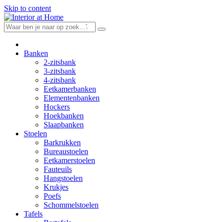
Skip to content
Banken
2-zitsbank
3-zitsbank
4-zitsbank
Eetkamerbanken
Elementenbanken
Hockers
Hoekbanken
Slaapbanken
Stoelen
Barkrukken
Bureaustoelen
Eetkamerstoelen
Fauteuils
Hangstoelen
Krukjes
Poefs
Schommelstoelen
Tafels