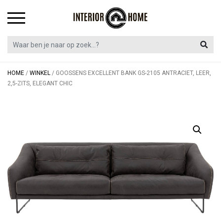
Skip
to
content
HOME
/
WINKEL
/
GOOSSENS EXCELLENT BANK GS-2105 ANTRACIET, LEER,
2,5-ZITS, ELEGANT CHIC