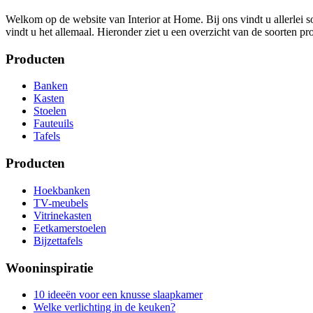
Welkom op de website van Interior at Home. Bij ons vindt u allerlei so
vindt u het allemaal. Hieronder ziet u een overzicht van de soorten pr
Producten
Banken
Kasten
Stoelen
Fauteuils
Tafels
Producten
Hoekbanken
TV-meubels
Vitrinekasten
Eetkamerstoelen
Bijzettafels
Wooninspiratie
10 ideeën voor een knusse slaapkamer
Welke verlichting in de keuken?