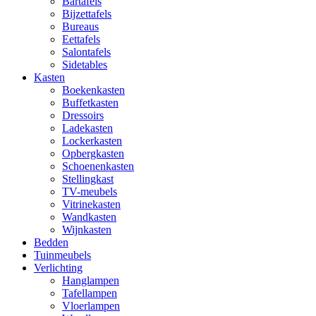
Bartafels
Bijzettafels
Bureaus
Eettafels
Salontafels
Sidetables
Kasten
Boekenkasten
Buffetkasten
Dressoirs
Ladekasten
Lockerkasten
Opbergkasten
Schoenenkasten
Stellingkast
TV-meubels
Vitrinekasten
Wandkasten
Wijnkasten
Bedden
Tuinmeubels
Verlichting
Hanglampen
Tafellampen
Vloerlampen