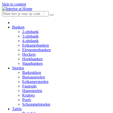
Skip to content
Banken
2-zitsbank
3-zitsbank
4-zitsbank
Eetkamerbanken
Elementenbanken
Hockers
Hoekbanken
Slaapbanken
Stoelen
Barkrukken
Bureaustoelen
Eetkamerstoelen
Fauteuils
Hangstoelen
Krukjes
Poefs
Schommelstoelen
Tafels