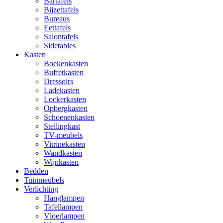
Bartafels
Bijzettafels
Bureaus
Eettafels
Salontafels
Sidetables
Kasten
Boekenkasten
Buffetkasten
Dressoirs
Ladekasten
Lockerkasten
Opbergkasten
Schoenenkasten
Stellingkast
TV-meubels
Vitrinekasten
Wandkasten
Wijnkasten
Bedden
Tuinmeubels
Verlichting
Hanglampen
Tafellampen
Vloerlampen