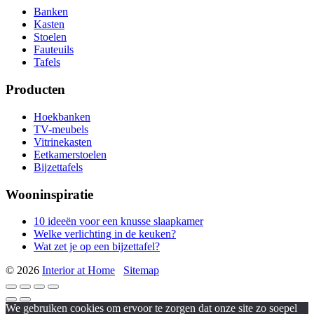
Banken
Kasten
Stoelen
Fauteuils
Tafels
Producten
Hoekbanken
TV-meubels
Vitrinekasten
Eetkamerstoelen
Bijzettafels
Wooninspiratie
10 ideeën voor een knusse slaapkamer
Welke verlichting in de keuken?
Wat zet je op een bijzettafel?
© 2026
Interior at Home
Sitemap
We gebruiken cookies om ervoor te zorgen dat onze site zo soepel