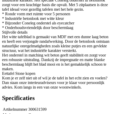
industriële karakter. Het speciale Coneleg onderstel in betonlook
zorgt voor een krachtige basis die opvalt. Met 5 zitplaatsen is deze
tafel ideaal voor gezellig tafelen met het hele gezin.
* Ronde vorm met ruimte voor 5 personen
* Industriële betonlook met witte kleur
* Bijzonder Coneleg onderstel als eyecatcher
* Onderhoudsvriendelijk door beschermlaag
Stijlvolle details
Het witte tafelblad is gemaakt van MDF met een dunne laag beton
en heeft een verjongde randafwerking. Door de betonlook ontstaan
natuurlijke onregelmatigheden zoals kleine putjes en een gevlekte
structuur, wat het industriële karakter versterkt.
Het onderstel in matching wit beton geeft stabiliteit en zorgt voor
een robuuste uitstraling. Dankzij de impregnatie en matte blanke
beschermlaag blijft het blad mooi en is het gemakkelijk schoon te
maken.
Eettafel Stone kopen
Kom je er zelf niet uit of wil je de tafel in het echt zien en voelen?
Dan staan onze interieuradviseurs voor je klaar voor persoonlijk
advies. Kom langs in een van onze woonwinkels.
Specificaties
Artikelnummer
300631599