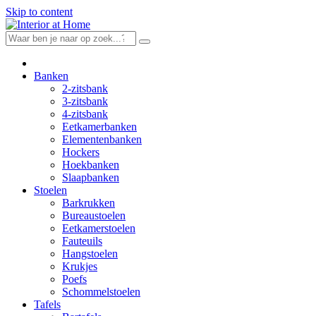
Skip to content
Banken
2-zitsbank
3-zitsbank
4-zitsbank
Eetkamerbanken
Elementenbanken
Hockers
Hoekbanken
Slaapbanken
Stoelen
Barkrukken
Bureaustoelen
Eetkamerstoelen
Fauteuils
Hangstoelen
Krukjes
Poefs
Schommelstoelen
Tafels