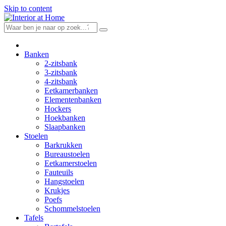
Skip to content
Banken
2-zitsbank
3-zitsbank
4-zitsbank
Eetkamerbanken
Elementenbanken
Hockers
Hoekbanken
Slaapbanken
Stoelen
Barkrukken
Bureaustoelen
Eetkamerstoelen
Fauteuils
Hangstoelen
Krukjes
Poefs
Schommelstoelen
Tafels