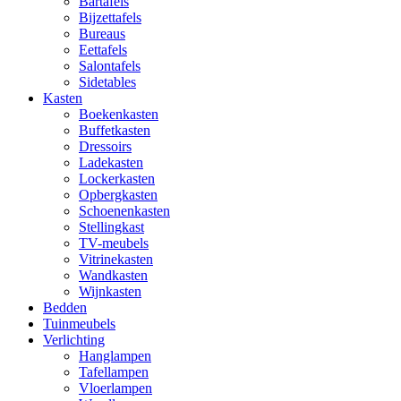
Bartafels
Bijzettafels
Bureaus
Eettafels
Salontafels
Sidetables
Kasten
Boekenkasten
Buffetkasten
Dressoirs
Ladekasten
Lockerkasten
Opbergkasten
Schoenenkasten
Stellingkast
TV-meubels
Vitrinekasten
Wandkasten
Wijnkasten
Bedden
Tuinmeubels
Verlichting
Hanglampen
Tafellampen
Vloerlampen