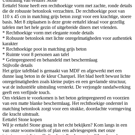
Uitstraling van eettafel Stone
Eettafel Stone heeft een rechthoekige vorm met zachte, ronde details
die de robuuste betonlook verzachten. De rechthoekige poot van
110 x 45 cm in matching grijs beton zorgt voor een krachtige, stoere
basis. Met 8 zitplaatsen is deze grote eettafel ideaal voor gezellig
tafelen met het hele gezin of uitgebreide diners met vrienden.
* Rechthoekige vorm met elegante ronde details
* Robuuste betonlook met lichte onregelmatigheden voor authentiek
karakter
* Rechthoekige poot in matching grijs beton
* Ruimte voor 8 personen aan tafel
* Geïmpregneerd en behandeld met beschermlaag
Stijlvolle details
Het grijze tafelblad is gemaakt van MDF en afgewerkt met een
dunne laag beton in de kleur Charquel. Het blad heeft bewust lichte
onregelmatigheden zoals kleine putjes en een gevlamde structuur,
wat de industriële uitstraling versterkt. De verjongde randafwerking
geeft een verfijnde touch.
Om vlekken te voorkomen is het beton geïmpregneerd en voorzien
van een matte blanke beschermlaag. Het rechthoekige onderstel in
matching betonlook zorgt voor een strakke, doordachte vormgeving
die kracht uitstraalt.
Eettafel Stone kopen
Wil je eettafel Stone graag in het echt bekijken? Kom langs in een
van onze woonwinkels of plan een adviesgesprek met onze