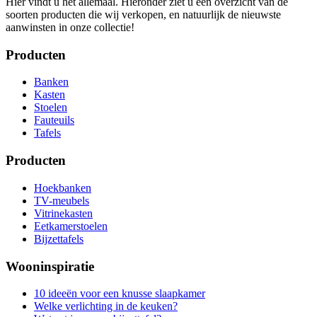
Hier vindt u het allemaal. Hieronder ziet u een overzicht van de
soorten producten die wij verkopen, en natuurlijk de nieuwste
aanwinsten in onze collectie!
Producten
Banken
Kasten
Stoelen
Fauteuils
Tafels
Producten
Hoekbanken
TV-meubels
Vitrinekasten
Eetkamerstoelen
Bijzettafels
Wooninspiratie
10 ideeën voor een knusse slaapkamer
Welke verlichting in de keuken?