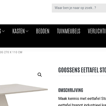
S
KASTEN
BEDDEN
TUINMEUBELS
VERLICHT
IG 270 X 110 CM
GOOSSENS EETTAFEL ST
OMSCHRIJVING
Maak kennis met eettafel St
eettafel brengt industrieel k