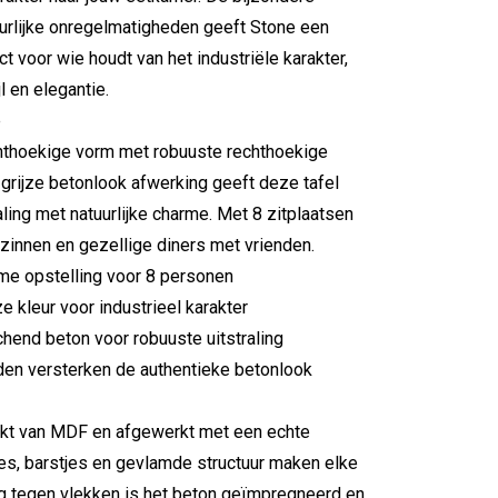
uurlijke onregelmatigheden geeft Stone een
ct voor wie houdt van het industriële karakter,
jl en elegantie.
e
chthoekige vorm met robuuste rechthoekige
grijze betonlook afwerking geeft deze tafel
raling met natuurlijke charme. Met 8 zitplaatsen
ezinnen en gezellige diners met vrienden.
me opstelling voor 8 personen
ze kleur voor industrieel karakter
hend beton voor robuuste uitstraling
eden versterken de authentieke betonlook
aakt van MDF en afgewerkt met een echte
tjes, barstjes en gevlamde structuur maken elke
ng tegen vlekken is het beton geïmpregneerd en