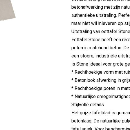
betonafwerking met zijn nat
authentieke uitstraling. Perfe
maar niet wil inleveren op sti
Uitstraling van eettafel Ston
Eettafel Stone heeft een re
poten in matchend beton. De 
een stoere, industriële uitst
is Stone ideaal voor grote g
* Rechthoekige vorm met rui
* Betonlook afwerking in grij
* Rechthoekige poten in matc
* Natuurlijke onregelmatigh
Stijlvolle details
Het grijze tafelblad is gem
betonlaag. De natuurlijke pu
tafel uniek. Voor beschermi