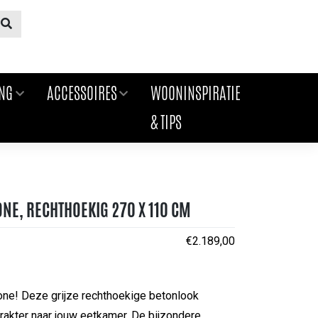
ING
ACCESSOIRES
WOONINSPIRATIE
& TIPS
ONE, RECHTHOEKIG 270 X 110 CM
€
2.189,00
one! Deze grijze rechthoekige betonlook
arakter naar jouw eetkamer. De bijzondere