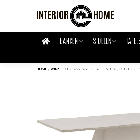
Skip
to
content
BANKEN
STOELEN
TAFEL
HOME
/
WINKEL
/
GOOSSENS EETTAFEL STONE, RECHTHOEK