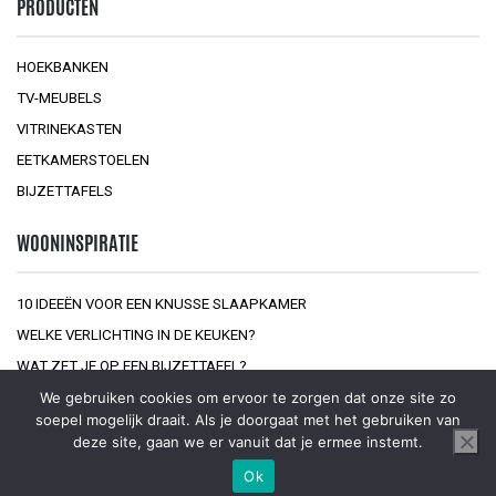
PRODUCTEN
HOEKBANKEN
TV-MEUBELS
VITRINEKASTEN
EETKAMERSTOELEN
BIJZETTAFELS
WOONINSPIRATIE
10 IDEEËN VOOR EEN KNUSSE SLAAPKAMER
WELKE VERLICHTING IN DE KEUKEN?
WAT ZET JE OP EEN BIJZETTAFEL?
We gebruiken cookies om ervoor te zorgen dat onze site zo
soepel mogelijk draait. Als je doorgaat met het gebruiken van
deze site, gaan we er vanuit dat je ermee instemt.
Ok
© 2026
Interior at Home
Sitemap