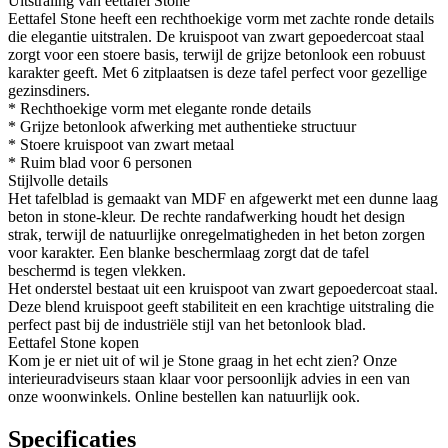
Uitstraling van eettafel Stone
Eettafel Stone heeft een rechthoekige vorm met zachte ronde details
die elegantie uitstralen. De kruispoot van zwart gepoedercoat staal
zorgt voor een stoere basis, terwijl de grijze betonlook een robuust
karakter geeft. Met 6 zitplaatsen is deze tafel perfect voor gezellige
gezinsdiners.
* Rechthoekige vorm met elegante ronde details
* Grijze betonlook afwerking met authentieke structuur
* Stoere kruispoot van zwart metaal
* Ruim blad voor 6 personen
Stijlvolle details
Het tafelblad is gemaakt van MDF en afgewerkt met een dunne laag
beton in stone-kleur. De rechte randafwerking houdt het design
strak, terwijl de natuurlijke onregelmatigheden in het beton zorgen
voor karakter. Een blanke beschermlaag zorgt dat de tafel
beschermd is tegen vlekken.
Het onderstel bestaat uit een kruispoot van zwart gepoedercoat staal.
Deze blend kruispoot geeft stabiliteit en een krachtige uitstraling die
perfect past bij de industriële stijl van het betonlook blad.
Eettafel Stone kopen
Kom je er niet uit of wil je Stone graag in het echt zien? Onze
interieuradviseurs staan klaar voor persoonlijk advies in een van
onze woonwinkels. Online bestellen kan natuurlijk ook.
Specificaties