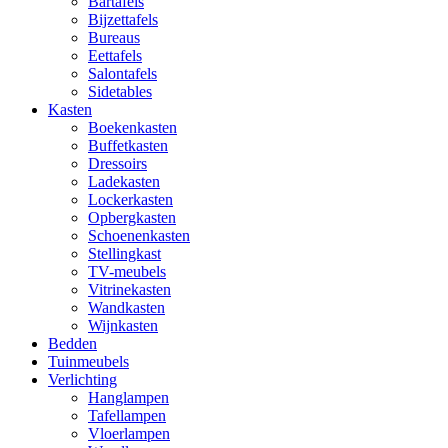
Bartafels
Bijzettafels
Bureaus
Eettafels
Salontafels
Sidetables
Kasten
Boekenkasten
Buffetkasten
Dressoirs
Ladekasten
Lockerkasten
Opbergkasten
Schoenenkasten
Stellingkast
TV-meubels
Vitrinekasten
Wandkasten
Wijnkasten
Bedden
Tuinmeubels
Verlichting
Hanglampen
Tafellampen
Vloerlampen