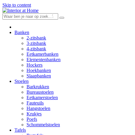
Skip to content
Banken
2-zitsbank
3-zitsbank
4-zitsbank
Eetkamerbanken
Elementenbanken
Hockers
Hoekbanken
Slaapbanken
Stoelen
Barkrukken
Bureaustoelen
Eetkamerstoelen
Fauteuils
Hangstoelen
Krukjes
Poefs
Schommelstoelen
Tafels