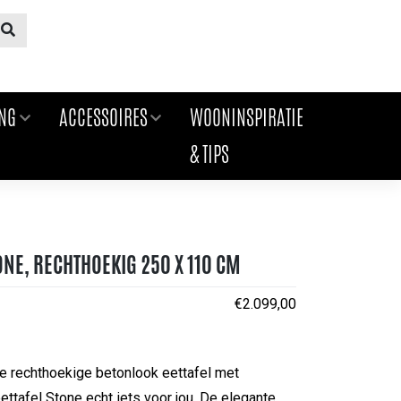
ING
ACCESSOIRES
WOONINSPIRATIE
& TIPS
ONE, RECHTHOEKIG 250 X 110 CM
€
2.099,00
ze rechthoekige betonlook eettafel met
eettafel Stone echt iets voor jou. De elegante