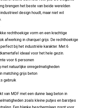
king brengen het beste van beide werelden
industrieel design houdt, maar niet wil
.
e
akke rechthoekige vorm en een krachtige
ook afwerking in charquel grijs. De rechthoekige
 perfect bij het industriële karakter. Met 6
tkamertafel ideaal voor het hele gezin.
mte voor 6 personen
g met natuurlijke onregelmatigheden
in matching grijs beton
ks gebruik
akt van MDF met een dunne laag beton in
egelmatigheden zoals kleine putjes en barstjes
tstraling. Een blanke beschermlaag zorgt voor