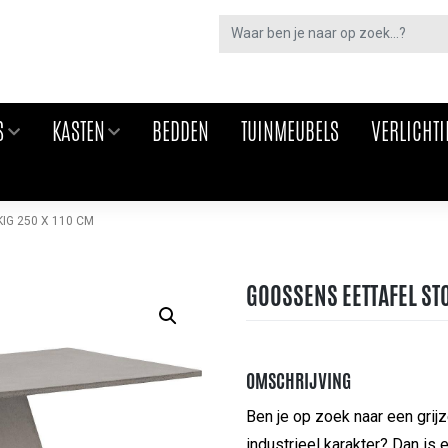
S
KASTEN
BEDDEN
TUINMEUBELS
VERLICHT
IG 250 X 110 CM
GOOSSENS EETTAFEL ST
OMSCHRIJVING
Ben je op zoek naar een grij
industrieel karakter? Dan is 