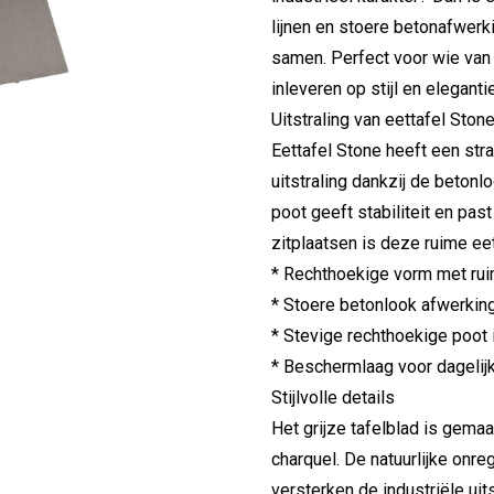
lijnen en stoere betonafwer
samen. Perfect voor wie van 
inleveren op stijl en elegantie
Uitstraling van eettafel Ston
Eettafel Stone heeft een str
uitstraling dankzij de betonl
poot geeft stabiliteit en past
zitplaatsen is deze ruime ee
* Rechthoekige vorm met rui
* Stoere betonlook afwerkin
* Stevige rechthoekige poot 
* Beschermlaag voor dagelij
Stijlvolle details
Het grijze tafelblad is gema
charquel. De natuurlijke onr
versterken de industriële ui