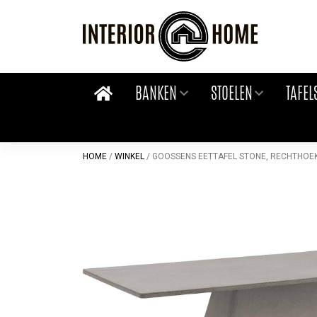
Skip
to
content
BANKEN
STOELEN
TAFEL
HOME
/
WINKEL
/
GOOSSENS EETTAFEL STONE, RECHTHOEK