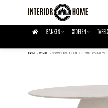
Skip
to
content
BANKEN
STOELEN
TAFEL
HOME
/
WINKEL
/
GOOSSENS EETTAFEL STONE, OVAAL 290 