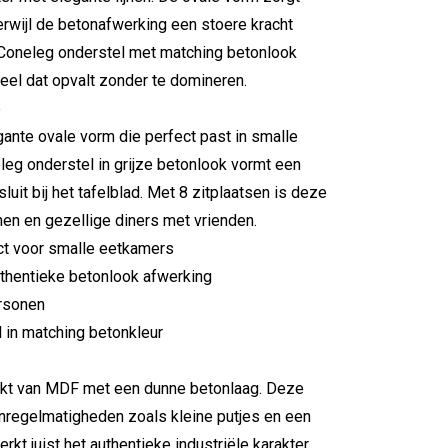
terwijl de betonafwerking een stoere kracht
 Coneleg onderstel met matching betonlook
eel dat opvalt zonder te domineren.
e
gante ovale vorm die perfect past in smalle
leg onderstel in grijze betonlook vormt een
luit bij het tafelblad. Met 8 zitplaatsen is deze
nen en gezellige diners met vrienden.
ect voor smalle eetkamers
authentieke betonlook afwerking
ersonen
 in matching betonkleur
aakt van MDF met een dunne betonlaag. Deze
onregelmatigheden zoals kleine putjes en een
erkt juist het authentieke industriële karakter.