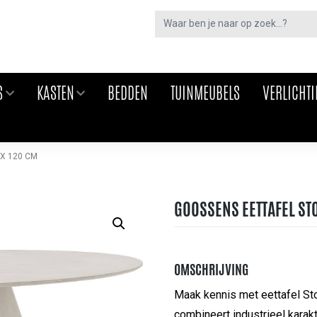
S
KASTEN
BEDDEN
TUINMEUBELS
VERLICHT
X 120 CM
GOOSSENS EETTAFEL STO
OMSCHRIJVING
Maak kennis met eettafel Sto
combineert industrieel karak