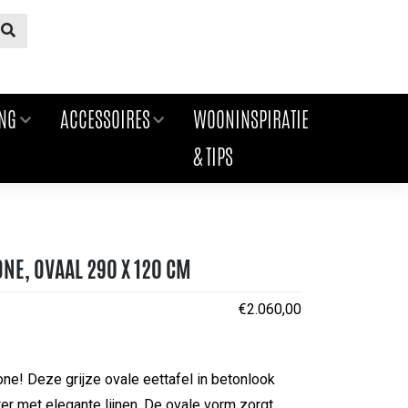
ING
ACCESSOIRES
WOONINSPIRATIE
& TIPS
NE, OVAAL 290 X 120 CM
€
2.060,00
ne! Deze grijze ovale eettafel in betonlook
ter met elegante lijnen. De ovale vorm zorgt