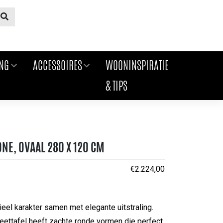
ING
ACCESSOIRES
WOONINSPIRATIE
& TIPS
NE, OVAAL 280 X 120 CM
€
2.224,00
ieel karakter samen met elegante uitstraling.
eettafel heeft zachte ronde vormen die perfect