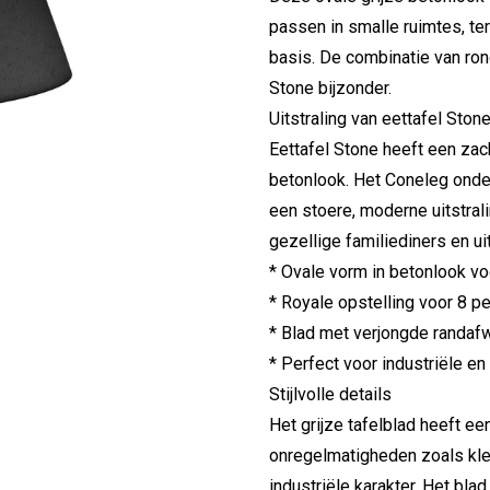
passen in smalle ruimtes, ter
basis. De combinatie van ro
Stone bijzonder.
Uitstraling van eettafel Ston
Eettafel Stone heeft een zac
betonlook. Het Coneleg onder
een stoere, moderne uitstrali
gezellige familiediners en u
* Ovale vorm in betonlook vo
* Royale opstelling voor 8 p
* Blad met verjongde randaf
* Perfect voor industriële en
Stijlvolle details
Het grijze tafelblad heeft ee
onregelmatigheden zoals klein
industriële karakter. Het bl