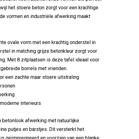
wijl het stoere beton zorgt voor een krachtige
nde vormen en industriële afwerking maakt
e
hte ovale vorm met een krachtig onderstel in
stel in matching grijze betonkleur zorgt voor
ng. Met 8 zitplaatsen is deze tafel ideaal voor
itgebreide borrels met vrienden.
or een zachte maar stoere uitstraling
ersonen
werking
 moderne interieurs
n betonlook afwerking met natuurlijke
e putjes en barstjes. Dit versterkt het
ad is geïmpregneerd en voorzien van een blanke