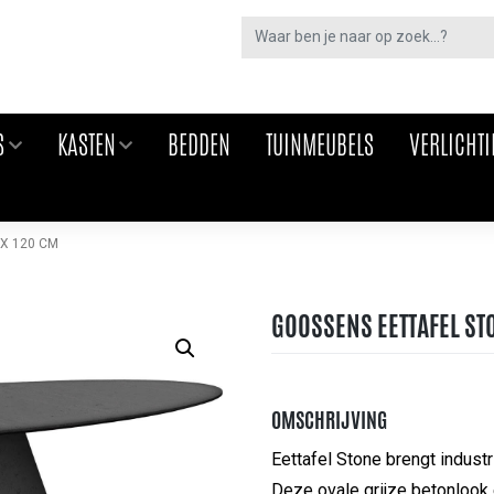
S
KASTEN
BEDDEN
TUINMEUBELS
VERLICHT
X 120 CM
GOOSSENS EETTAFEL STO
OMSCHRIJVING
Eettafel Stone brengt industr
Deze ovale grijze betonlook 