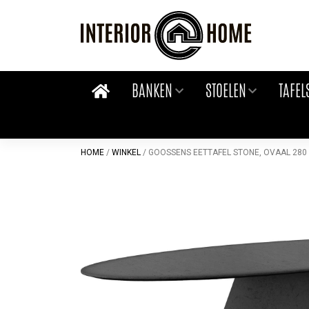
Skip
to
content
BANKEN
STOELEN
TAFEL
HOME
/
WINKEL
/
GOOSSENS EETTAFEL STONE, OVAAL 280 