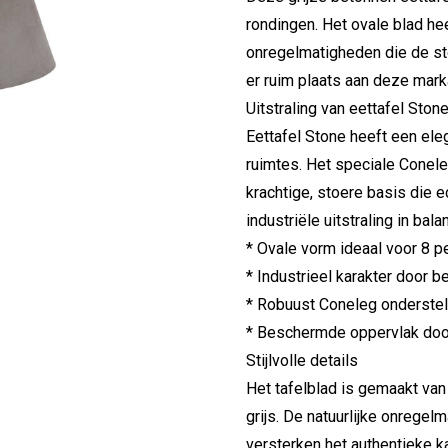
rondingen. Het ovale blad hee
onregelmatigheden die de sto
er ruim plaats aan deze mark
Uitstraling van eettafel Ston
Eettafel Stone heeft een ele
ruimtes. Het speciale Conele
krachtige, stoere basis die e
industriële uitstraling in ba
* Ovale vorm ideaal voor 8 p
* Industrieel karakter door b
* Robuust Coneleg onderstel 
* Beschermde oppervlak doo
Stijlvolle details
Het tafelblad is gemaakt va
grijs. De natuurlijke onregel
versterken het authentieke 