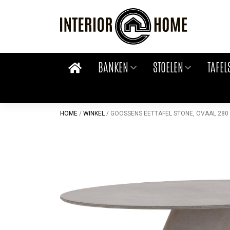
Skip
to
content
BANKEN
STOELEN
TAFEL
HOME
/
WINKEL
/
GOOSSENS EETTAFEL STONE, OVAAL 280 