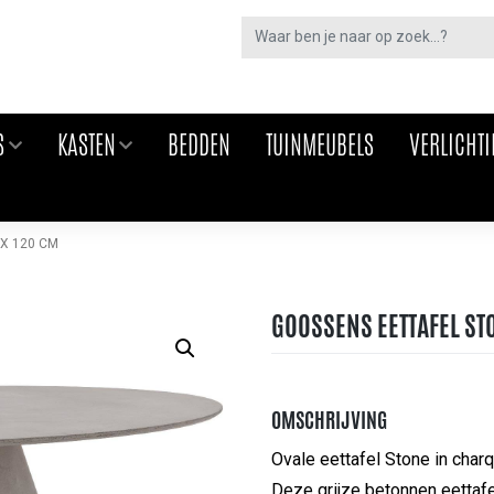
S
KASTEN
BEDDEN
TUINMEUBELS
VERLICHT
X 120 CM
GOOSSENS EETTAFEL STO
OMSCHRIJVING
Ovale eettafel Stone in charq
Deze grijze betonnen eettafe