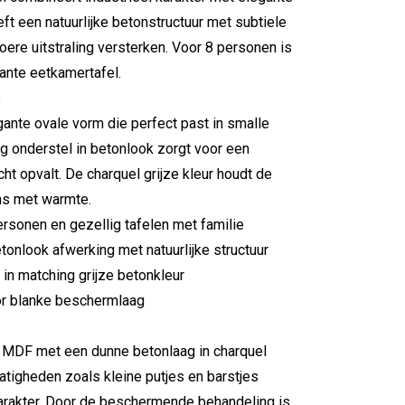
ft een natuurlijke betonstructuur met subtiele
ere uitstraling versterken. Voor 8 personen is
ante eetkamertafel.
e
gante ovale vorm die perfect past in smalle
g onderstel in betonlook zorgt voor een
cht opvalt. De charquel grijze kleur houdt de
lans met warmte.
ersonen en gezellig tafelen met familie
etonlook afwerking met natuurlijke structuur
in matching grijze betonkleur
r blanke beschermlaag
n MDF met een dunne betonlaag in charquel
matigheden zoals kleine putjes en barstjes
karakter. Door de beschermende behandeling is