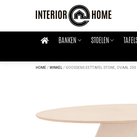
Skip
to
content
BANKEN
STOELEN
TAFEL
HOME
/
WINKEL
/
GOOSSENS EETTAFEL STONE, OVAAL 250 