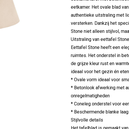
eetkamer. Het ovale blad va
authentieke uitstraling met 
versterken. Dankzij het spe
Stone niet alleen stijlvol, ma
Uitstraling van eettafel Ston
Eettafel Stone heeft een ele
ruimtes. Het onderstel in bet
de grijze kleur rust en warmt
ideaal voor het gezin én eten
* Ovale vorm ideaal voor sm
* Betonlook afwerking met au
onregelmatigheden
* Coneleg onderstel voor een
* Beschermende blanke laag 
Stijlvolle details
Het tafelblad is gemaakt va