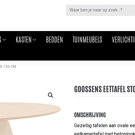
S
KASTEN
BEDDEN
TUINMEUBELS
VERLICHT
X 120 CM
GOOSSENS EETTAFEL STO
OMSCHRIJVING
Gezellig tafelen aan ovale ee
eetkamertafel met betonlook