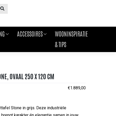
ING
ACCESSOIRES
WOONINSPIRATIE
& TIPS
NE, OVAAL 250 X 120 CM
€
1.889,00
ttafel Stone in grijs. Deze industriële
 brengt karakter én elegantie samen in jouw