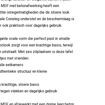
n MDF met betonafwerking heeft een
lichte onregelmatigheden die de stoere look
ciale Coneleg onderstel en de beschermlaag is
ar ook praktisch voor dagelijks gebruik.
e
gante ovale vorm die perfect past in smalle
onlook zorgt voor een krachtige basis, terwijl
e uitstraalt. Met zes zitplaatsen is deze tafel
tjes met vrienden.
alle eetkamers
thentieke structuur en kleine
 krachtige, stoere basis
tegen vlekken en dagelijks gebruik
n MDF en afgewerkt met een dunne laag beton