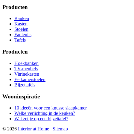
Producten
Banken
Kasten
Stoelen
Fauteuils
Tafels
Producten
Hoekbanken
TV-meubels
Vitrinekasten
Eetkamerstoelen
Bijzettafels
Wooninspiratie
10 ideeën voor een knusse slaapkamer
Welke verlichting in de keuken?
Wat zet je op een bijzettafel?
© 2026
Interior at Home
Sitemap