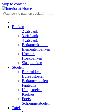
Skip to content
Banken
2-zitsbank
3-zitsbank
4-zitsbank
Eetkamerbanken
Elementenbanken
Hockers
Hoekbanken
Slaapbanken
Stoelen
Barkrukken
Bureaustoelen
Eetkamerstoelen
Fauteuils
Hangstoelen
Krukjes
Poefs
Schommelstoelen
Tafels