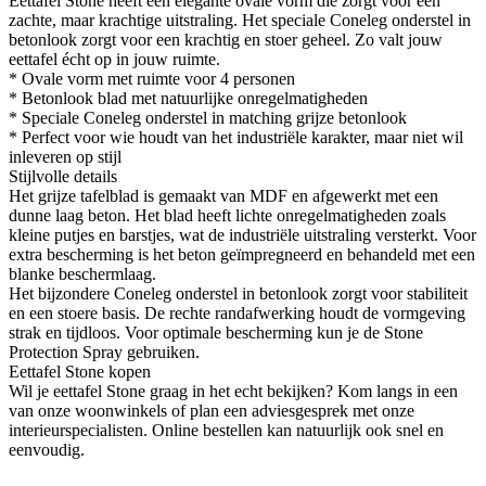
Eettafel Stone heeft een elegante ovale vorm die zorgt voor een
zachte, maar krachtige uitstraling. Het speciale Coneleg onderstel in
betonlook zorgt voor een krachtig en stoer geheel. Zo valt jouw
eettafel écht op in jouw ruimte.
* Ovale vorm met ruimte voor 4 personen
* Betonlook blad met natuurlijke onregelmatigheden
* Speciale Coneleg onderstel in matching grijze betonlook
* Perfect voor wie houdt van het industriële karakter, maar niet wil
inleveren op stijl
Stijlvolle details
Het grijze tafelblad is gemaakt van MDF en afgewerkt met een
dunne laag beton. Het blad heeft lichte onregelmatigheden zoals
kleine putjes en barstjes, wat de industriële uitstraling versterkt. Voor
extra bescherming is het beton geïmpregneerd en behandeld met een
blanke beschermlaag.
Het bijzondere Coneleg onderstel in betonlook zorgt voor stabiliteit
en een stoere basis. De rechte randafwerking houdt de vormgeving
strak en tijdloos. Voor optimale bescherming kun je de Stone
Protection Spray gebruiken.
Eettafel Stone kopen
Wil je eettafel Stone graag in het echt bekijken? Kom langs in een
van onze woonwinkels of plan een adviesgesprek met onze
interieurspecialisten. Online bestellen kan natuurlijk ook snel en
eenvoudig.