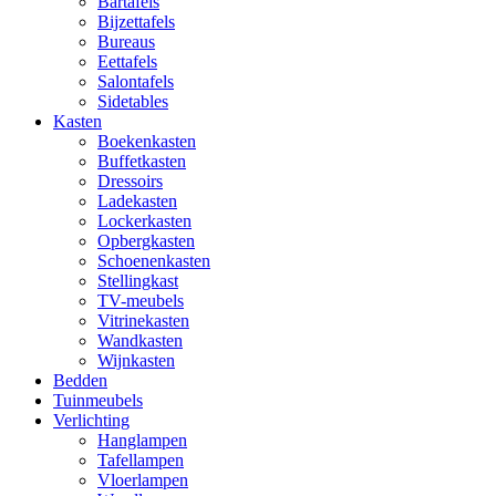
Bartafels
Bijzettafels
Bureaus
Eettafels
Salontafels
Sidetables
Kasten
Boekenkasten
Buffetkasten
Dressoirs
Ladekasten
Lockerkasten
Opbergkasten
Schoenenkasten
Stellingkast
TV-meubels
Vitrinekasten
Wandkasten
Wijnkasten
Bedden
Tuinmeubels
Verlichting
Hanglampen
Tafellampen
Vloerlampen