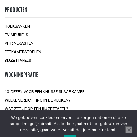
PRODUCTEN
HOEKBANKEN
TV-MEUBELS
VITRINEKASTEN
EETKAMERSTOELEN
BIJZETTAFELS
WOONINSPIRATIE
10 IDEEËN VOOR EEN KNUSSE SLAAPKAMER
WELKE VERLICHTING IN DE KEUKEN?
WAT ZET JE OP EEN BIJZETTAFEL?
We gebruiken cookies om ervoor te zorgen dat onze site zo
soepel mogelijk draait. Als je doorgaat met het gebruiken van
deze site, gaan we er vanuit dat je ermee instemt.