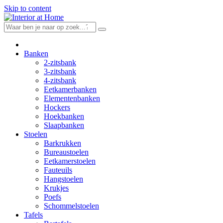
Skip to content
Banken
2-zitsbank
3-zitsbank
4-zitsbank
Eetkamerbanken
Elementenbanken
Hockers
Hoekbanken
Slaapbanken
Stoelen
Barkrukken
Bureaustoelen
Eetkamerstoelen
Fauteuils
Hangstoelen
Krukjes
Poefs
Schommelstoelen
Tafels