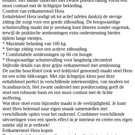
eettafel. Het slanke onderstel met zwarte poedercoating vormt een
mooi contrast met de lichtgrijze bekleding.
Comfort van eetkamerstoel Hera
Eettafelstoel Hera nodigt uit tot actief tafelen dankzij de stevige
zitting die zorgt voor een goede zithouding. De hoogwaardige
schuimvulling maakt dat je urenlang kunt dineren zonder ongemak,
terwijl de praktische armleuningen extra ondersteuning bieden
tijdens lange etentjes.
* Maximale belasting van 100 kg
* Stevige zitting voor een actieve zithouding
* Comfortabele armleuningen op 66 cm hoogte
* Hoogwaardige schuimvulling voor langdurig zitcomfort
Stijlvolle details van deze grijze eetkamerstoel met armleuning
De zachte boucléstof (ook wel teddystof genoemd) maakt stoel Hera
tot een echte blikvanger. Met zijn lichtgrijze kleur past deze
eettafelstoel perfect in verschillende interieurstijlen, van modern tot
Scandinavisch. Het zwarte onderstel met poedercoating geeft de
stoel een robuuste basis en een mooi contrast met de lichte
stoffering.
Wat deze stoel extra bijzonder maakt is de veelzijdigheid. Je kunt
stoel Hera helemaal naar eigen smaak samenstellen met
verschillende opties voor het onderstel. Combineer verschillende
uitvoeringen voor een speels effect in je interieur en creëer een eigen
unieke stijl in je eethoek!
Eetkamerstoel Hera kopen