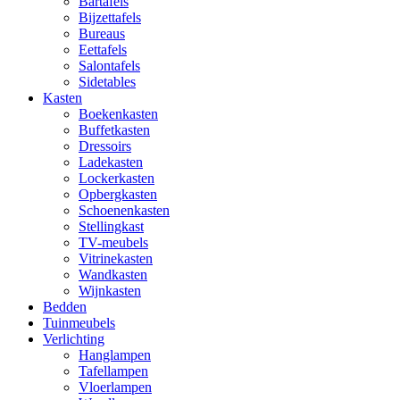
Bartafels
Bijzettafels
Bureaus
Eettafels
Salontafels
Sidetables
Kasten
Boekenkasten
Buffetkasten
Dressoirs
Ladekasten
Lockerkasten
Opbergkasten
Schoenenkasten
Stellingkast
TV-meubels
Vitrinekasten
Wandkasten
Wijnkasten
Bedden
Tuinmeubels
Verlichting
Hanglampen
Tafellampen
Vloerlampen