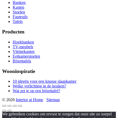
Banken
Kasten
Stoelen
Fauteuils
Tafels
Producten
Hoekbanken
TV-meubels
Vitrinekasten
Eetkamerstoelen
Bijzettafels
Wooninspiratie
10 ideeën voor een knusse slaapkamer
Welke verlichting in de keuken?
Wat zet je op een bijzettafel?
© 2026
Interior at Home
Sitemap
We gebruiken cookies om ervoor te zorgen dat onze site zo soepel