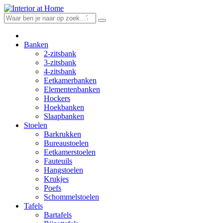
Skip
to
content
Banken
2-zitsbank
3-zitsbank
4-zitsbank
Eetkamerbanken
Elementenbanken
Hockers
Hoekbanken
Slaapbanken
Stoelen
Barkrukken
Bureaustoelen
Eetkamerstoelen
Fauteuils
Hangstoelen
Krukjes
Poefs
Schommelstoelen
Tafels
Bartafels