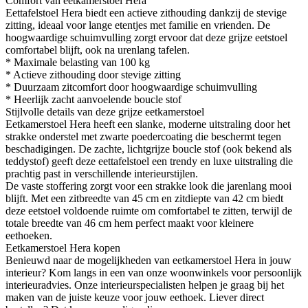
Comfort van eetkamerstoel Hera
Eettafelstoel Hera biedt een actieve zithouding dankzij de stevige
zitting, ideaal voor lange etentjes met familie en vrienden. De
hoogwaardige schuimvulling zorgt ervoor dat deze grijze eetstoel
comfortabel blijft, ook na urenlang tafelen.
* Maximale belasting van 100 kg
* Actieve zithouding door stevige zitting
* Duurzaam zitcomfort door hoogwaardige schuimvulling
* Heerlijk zacht aanvoelende boucle stof
Stijlvolle details van deze grijze eetkamerstoel
Eetkamerstoel Hera heeft een slanke, moderne uitstraling door het
strakke onderstel met zwarte poedercoating die beschermt tegen
beschadigingen. De zachte, lichtgrijze boucle stof (ook bekend als
teddystof) geeft deze eettafelstoel een trendy en luxe uitstraling die
prachtig past in verschillende interieurstijlen.
De vaste stoffering zorgt voor een strakke look die jarenlang mooi
blijft. Met een zitbreedte van 45 cm en zitdiepte van 42 cm biedt
deze eetstoel voldoende ruimte om comfortabel te zitten, terwijl de
totale breedte van 46 cm hem perfect maakt voor kleinere
eethoeken.
Eetkamerstoel Hera kopen
Benieuwd naar de mogelijkheden van eetkamerstoel Hera in jouw
interieur? Kom langs in een van onze woonwinkels voor persoonlijk
interieuradvies. Onze interieurspecialisten helpen je graag bij het
maken van de juiste keuze voor jouw eethoek. Liever direct