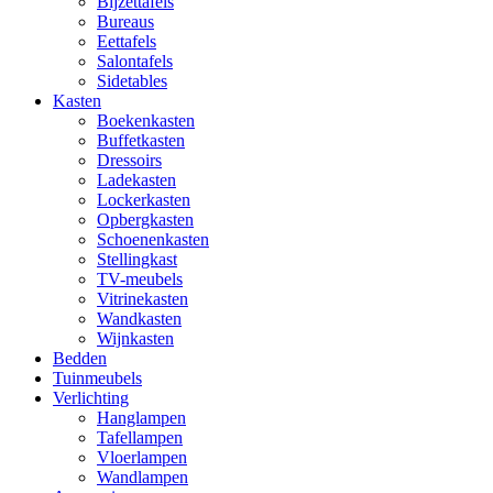
Bijzettafels
Bureaus
Eettafels
Salontafels
Sidetables
Kasten
Boekenkasten
Buffetkasten
Dressoirs
Ladekasten
Lockerkasten
Opbergkasten
Schoenenkasten
Stellingkast
TV-meubels
Vitrinekasten
Wandkasten
Wijnkasten
Bedden
Tuinmeubels
Verlichting
Hanglampen
Tafellampen
Vloerlampen
Wandlampen