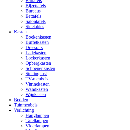
Bartafels
Bijzettafels
Bureaus
Eettafels
Salontafels
Sidetables
Kasten
Boekenkasten
Buffetkasten
Dressoirs
Ladekasten
Lockerkasten
Opbergkasten
Schoenenkasten
Stellingkast
TV-meubels
Vitrinekasten
Wandkasten
Wijnkasten
Bedden
Tuinmeubels
Verlichting
Hanglampen
Tafellampen
Vloerlampen