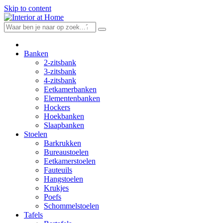
Skip to content
Banken
2-zitsbank
3-zitsbank
4-zitsbank
Eetkamerbanken
Elementenbanken
Hockers
Hoekbanken
Slaapbanken
Stoelen
Barkrukken
Bureaustoelen
Eetkamerstoelen
Fauteuils
Hangstoelen
Krukjes
Poefs
Schommelstoelen
Tafels