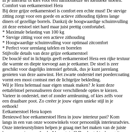
in je interieur of kies voor een harmonieuze set identieke stoelen.
Comfort van eetkamerstoel Hera
Bij deze grijze eetkamerstoel is comfort een echte must! De stevige
zitting zorgt voor een goede en actieve zithouding tijdens lange
diners of gezellige borrels. Dankzij de hoogwaardige schuimvulling
zit deze eetstoel niet hard maar juist prettig comfortabel.
* Maximale belasting van 100 kg
* Stevige zitting voor een actieve zithouding
* Hoogwaardige schuimvulling voor optimaal zitcomfort
* Perfect voor urenlang tafelen en borrelen
Stijlvolle details van deze grijze eetkamerstoel
De bouclé stof in lichtgrijs geeft eetkamerstoel Hera een rijke textuur
die warmte en diepte toevoegt aan je eetkamer. De stoel is zeer
geschikt voor dagelijks intensief gebruik, dus je kunt jarenlang
genieten van deze aanwinst. Het zwarte onderstel met poedercoating
vormt een mooi contrast met de lichtgrijze bekleding.
Wil je Hera helemaal naar eigen smaak maken? Je kunt deze
eettafelstoel personaliseren door verschillende opties te kiezen.
Varieer in onderstel, met of zonder armleuning, of kies zelfs voor
een draaibare poot. Zo creëer je jouw eigen unieke stijl in je
eethoek!
Eetkamerstoel Hera kopen
Benieuwd hoe eetkamerstoel Hera in jouw interieur past? Kom
langs in een van onze woonwinkels voor persoonlijk interieuradvies.
Onze interieurstylisten helpen je graag met het maken van de juiste