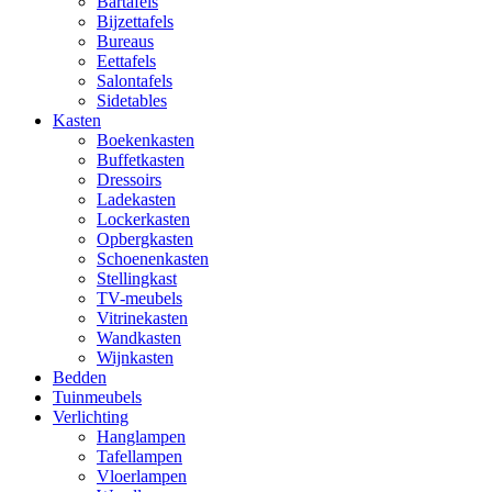
Bartafels
Bijzettafels
Bureaus
Eettafels
Salontafels
Sidetables
Kasten
Boekenkasten
Buffetkasten
Dressoirs
Ladekasten
Lockerkasten
Opbergkasten
Schoenenkasten
Stellingkast
TV-meubels
Vitrinekasten
Wandkasten
Wijnkasten
Bedden
Tuinmeubels
Verlichting
Hanglampen
Tafellampen
Vloerlampen