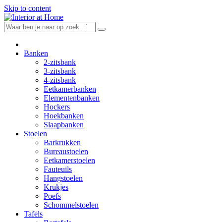
Skip to content
Banken
2-zitsbank
3-zitsbank
4-zitsbank
Eetkamerbanken
Elementenbanken
Hockers
Hoekbanken
Slaapbanken
Stoelen
Barkrukken
Bureaustoelen
Eetkamerstoelen
Fauteuils
Hangstoelen
Krukjes
Poefs
Schommelstoelen
Tafels