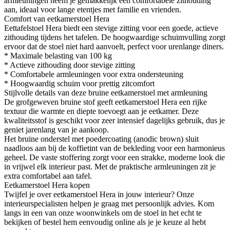
armleuningen neem je gemakkelijk een comfortabele zithouding
aan, ideaal voor lange etentjes met familie en vrienden.
Comfort van eetkamerstoel Hera
Eettafelstoel Hera biedt een stevige zitting voor een goede, actieve
zithouding tijdens het tafelen. De hoogwaardige schuimvulling zorgt
ervoor dat de stoel niet hard aanvoelt, perfect voor urenlange diners.
* Maximale belasting van 100 kg
* Actieve zithouding door stevige zitting
* Comfortabele armleuningen voor extra ondersteuning
* Hoogwaardig schuim voor prettig zitcomfort
Stijlvolle details van deze bruine eetkamerstoel met armleuning
De grofgeweven bruine stof geeft eetkamerstoel Hera een rijke
textuur die warmte en diepte toevoegt aan je eetkamer. Deze
kwaliteitsstof is geschikt voor zeer intensief dagelijks gebruik, dus je
geniet jarenlang van je aankoop.
Het bruine onderstel met poedercoating (anodic brown) sluit
naadloos aan bij de koffietint van de bekleding voor een harmonieus
geheel. De vaste stoffering zorgt voor een strakke, moderne look die
in vrijwel elk interieur past. Met de praktische armleuningen zit je
extra comfortabel aan tafel.
Eetkamerstoel Hera kopen
Twijfel je over eetkamerstoel Hera in jouw interieur? Onze
interieurspecialisten helpen je graag met persoonlijk advies. Kom
langs in een van onze woonwinkels om de stoel in het echt te
bekijken of bestel hem eenvoudig online als je je keuze al hebt