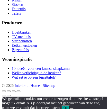
Kasten
Stoelen
Fauteuils
Tafels
Producten
Hoekbanken
TV-meubels
Vitrinekasten
Eetkamerstoelen
Bijzettafels
Wooninspiratie
10 ideeën voor een knusse slaapkamer
Welke verlichting in de keuken?
Wat zet je op een bijzettafel?
© 2026
Interior at Home
Sitemap
We gebruiken cookies om ervoor te zorgen dat onze site zo soepel
mogelijk draait. Als je doorgaat met het gebruiken van deze site,
gaan we er vanuit dat je ermee instemt.
Ok