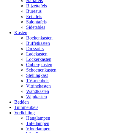
Bartafels
Bijzettafels
Bureaus
Eettafels
Salontafels
Sidetables
Kasten
Boekenkasten
Buffetkasten
Dressoirs
Ladekasten
Lockerkasten
Opbergkasten
Schoenenkasten
Stellingkast
TV-meubels
Vitrinekasten
Wandkasten
Wijnkasten
Bedden
Tuinmeubels
Verlichting
Hanglampen
Tafellampen
Vloerlampen