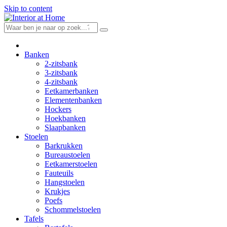
Skip to content
Banken
2-zitsbank
3-zitsbank
4-zitsbank
Eetkamerbanken
Elementenbanken
Hockers
Hoekbanken
Slaapbanken
Stoelen
Barkrukken
Bureaustoelen
Eetkamerstoelen
Fauteuils
Hangstoelen
Krukjes
Poefs
Schommelstoelen
Tafels