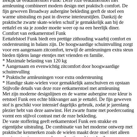
Bekijk de eetkamerstoel Funk! Deze roze eetkamerstoel met
armleuning combineert modern design met praktisch comfort. De
fijn geweven Broadway aubergine bekleding geeft de stoel een
warme uitstraling en past in diverse interieurstijlen. Dankzij de
praktische zwarte skate-wielen schuif je gemakkelijk aan bij de
eettafel en sta je zonder moeite weer op na een heerlijk diner.
Comfort van eetkamerstoel Funk
Eettafelstoel Funk biedt een prettige zithouding waarbij comfort en
ondersteuning in balans zijn. De hoogwaardige schuimvulling zorgt
voor een aangenaam zitcomfort, terwijl de armleuningen extra steun
bieden tijdens lange etentjes met vrienden en familie.
* Maximale belasting van 120 kg
* Aangenaam en evenwichtig zitcomfort door hoogwaardige
schuimvulling
* Praktische armleuningen voor extra ondersteuning
* Handige skate-wielen voor gemakkelijk aanschuiven en opstaan
Stijlvolle details van deze roze eetkamerstoel met armleuning
Met zijn moderne designlijnen en de warme aubergine roze kleur is
eetstoel Funk een echte blikvanger aan je eettafel. De fijn geweven
stof is geschikt voor intensief dagelijks gebruik, zodat je jarenlang
plezier hebt van deze aanwinst. Het zwarte frame met poedercoating
vormt een stijlvol contrast met de roze bekleding.
De vaste stoffering geeft eetkamerstoel Funk een strakke en
eigentijdse uitstraling. De combinatie van het moderne ontwerp met
praktische kenmerken zoals de wielen maakt deze stoel niet alleen