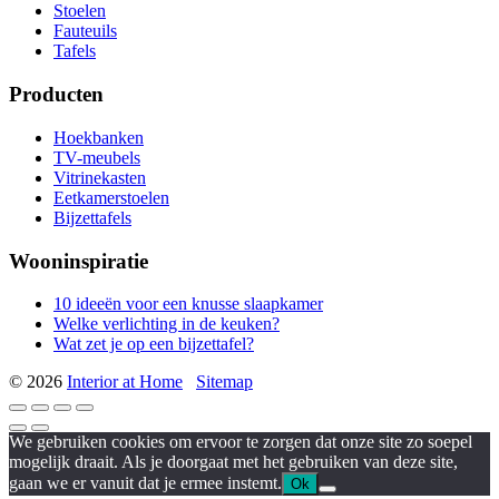
Stoelen
Fauteuils
Tafels
Producten
Hoekbanken
TV-meubels
Vitrinekasten
Eetkamerstoelen
Bijzettafels
Wooninspiratie
10 ideeën voor een knusse slaapkamer
Welke verlichting in de keuken?
Wat zet je op een bijzettafel?
© 2026
Interior at Home
Sitemap
We gebruiken cookies om ervoor te zorgen dat onze site zo soepel
mogelijk draait. Als je doorgaat met het gebruiken van deze site,
gaan we er vanuit dat je ermee instemt.
Ok