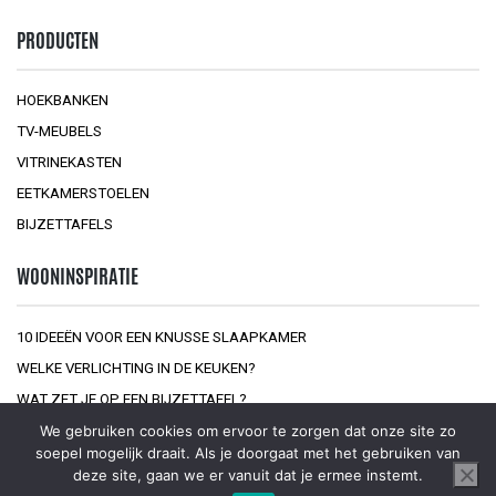
PRODUCTEN
HOEKBANKEN
TV-MEUBELS
VITRINEKASTEN
EETKAMERSTOELEN
BIJZETTAFELS
WOONINSPIRATIE
10 IDEEËN VOOR EEN KNUSSE SLAAPKAMER
WELKE VERLICHTING IN DE KEUKEN?
WAT ZET JE OP EEN BIJZETTAFEL?
We gebruiken cookies om ervoor te zorgen dat onze site zo
soepel mogelijk draait. Als je doorgaat met het gebruiken van
deze site, gaan we er vanuit dat je ermee instemt.