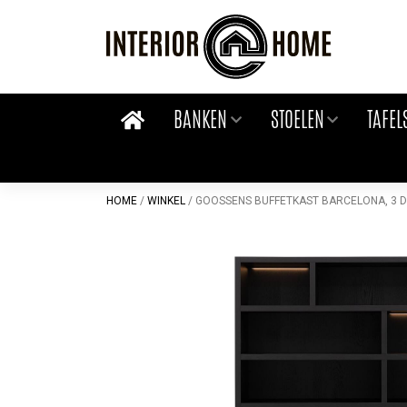
Skip
to
content
BANKEN
STOELEN
TAFEL
HOME
/
WINKEL
/
GOOSSENS BUFFETKAST BARCELONA, 3 DEU