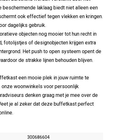
De beschermende laklaag biedt niet alleen een
eschermt ook effectief tegen vlekken en kringen.
or dagelijks gebruik.
oratieve objecten nog mooier tot hun recht in
 fotolijstjes of designobjecten krijgen extra
htergrond. Het push to open systeem opent de
aardoor de strakke lijnen behouden blijven.
fetkast een mooie plek in jouw ruimte te
 onze woonwinkels voor persoonlijk
euradviseurs denken graag met je mee over de
 Weet je al zeker dat deze buffetkast perfect
nline.
300686604