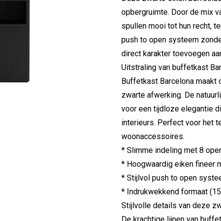
opbergruimte. Door de mix v
spullen mooi tot hun recht, te
push to open systeem zonder
direct karakter toevoegen aan
Uitstraling van buffetkast Ba
Buffetkast Barcelona maakt d
zwarte afwerking. De natuurli
voor een tijdloze elegantie d
interieurs. Perfect voor het 
woonaccessoires.
* Slimme indeling met 8 ope
* Hoogwaardig eiken fineer 
* Stijlvol push to open sys
* Indrukwekkend formaat (158
Stijlvolle details van deze z
De krachtige lijnen van buff