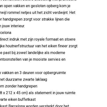
an open vakken en gesloten opberg kom je
rwijl rommel netjes uit het zicht verdwijnt. Het
 handgrepen zorgt voor strakke lijnen die
 jouw interieur.
rcelona
irect indruk met zijn royale formaat en stoere
jke houtnerfstructuur van het eiken fineer zorgt
ie past bij zowel landelijke als moderne
tentoonstellen van je mooiste servies en
n vakken en 3 deuren voor opbergruimte
met duurzame zwarte laklaag
teem zonder handgrepen
 x 212 x 45 cm) als statement in jouw ruimte
warte eiken buffetkast
etkast Barcelona worden versterkt door het