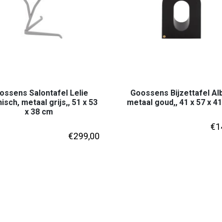
ossens Salontafel Lelie
Goossens Bijzettafel Alb
isch, metaal grijs,, 51 x 53
metaal goud,, 41 x 57 x 4
x 38 cm
€
1
€
299,00