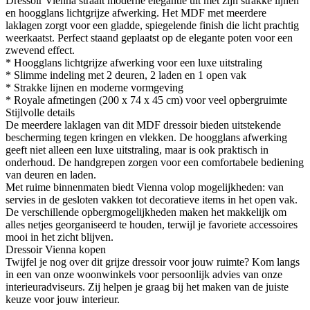
Dressoir Vienna straalt moderne elegantie uit met zijn strakke lijnen
en hoogglans lichtgrijze afwerking. Het MDF met meerdere
laklagen zorgt voor een gladde, spiegelende finish die licht prachtig
weerkaatst. Perfect staand geplaatst op de elegante poten voor een
zwevend effect.
* Hoogglans lichtgrijze afwerking voor een luxe uitstraling
* Slimme indeling met 2 deuren, 2 laden en 1 open vak
* Strakke lijnen en moderne vormgeving
* Royale afmetingen (200 x 74 x 45 cm) voor veel opbergruimte
Stijlvolle details
De meerdere laklagen van dit MDF dressoir bieden uitstekende
bescherming tegen kringen en vlekken. De hoogglans afwerking
geeft niet alleen een luxe uitstraling, maar is ook praktisch in
onderhoud. De handgrepen zorgen voor een comfortabele bediening
van deuren en laden.
Met ruime binnenmaten biedt Vienna volop mogelijkheden: van
servies in de gesloten vakken tot decoratieve items in het open vak.
De verschillende opbergmogelijkheden maken het makkelijk om
alles netjes georganiseerd te houden, terwijl je favoriete accessoires
mooi in het zicht blijven.
Dressoir Vienna kopen
Twijfel je nog over dit grijze dressoir voor jouw ruimte? Kom langs
in een van onze woonwinkels voor persoonlijk advies van onze
interieuradviseurs. Zij helpen je graag bij het maken van de juiste
keuze voor jouw interieur.