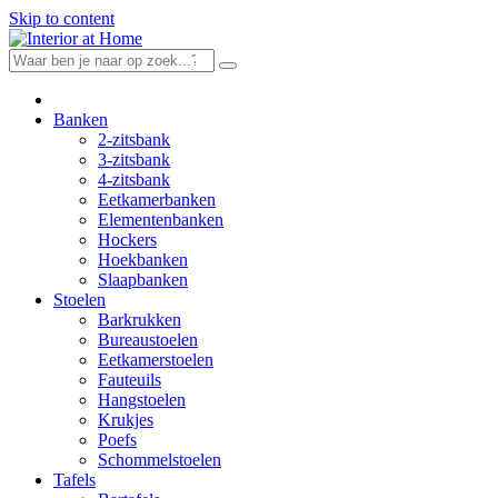
Skip to content
Banken
2-zitsbank
3-zitsbank
4-zitsbank
Eetkamerbanken
Elementenbanken
Hockers
Hoekbanken
Slaapbanken
Stoelen
Barkrukken
Bureaustoelen
Eetkamerstoelen
Fauteuils
Hangstoelen
Krukjes
Poefs
Schommelstoelen
Tafels