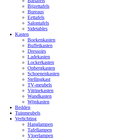
Bartafels
Bijzettafels
Bureaus
Eettafels
Salontafels
Sidetables
Kasten
Boekenkasten
Buffetkasten
Dressoirs
Ladekasten
Lockerkasten
Opbergkasten
Schoenenkasten
Stellingkast
TV-meubels
Vitrinekasten
Wandkasten
Wijnkasten
Bedden
Tuinmeubels
Verlichting
Hanglampen
Tafellampen
Vloerlampen